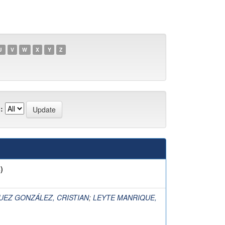
U
V
W
X
Y
Z
:
)
EZ GONZÁLEZ, CRISTIAN
;
LEYTE MANRIQUE,