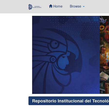
Home
Browse
Skip
navigation
Repositorio Institucional del Tecnol