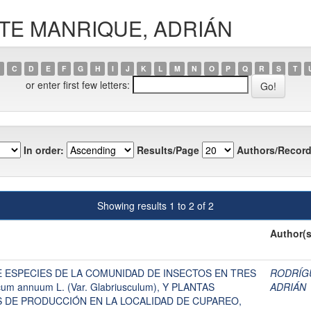
EYTE MANRIQUE, ADRIÁN
C
D
E
F
G
H
I
J
K
L
M
N
O
P
Q
R
S
T
or enter first few letters:
In order:
Results/Page
Authors/Record
Showing results 1 to 2 of 2
Author(s
 ESPECIES DE LA COMUNIDAD DE INSECTOS EN TRES
RODRÍGU
m annuum L. (Var. Glabriusculum), Y PLANTAS
ADRIÁN
 DE PRODUCCIÓN EN LA LOCALIDAD DE CUPAREO,