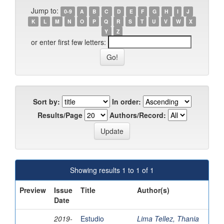
Jump to:
0-9
A
B
C
D
E
F
G
H
I
J
K
L
M
N
O
P
Q
R
S
T
U
V
W
X
Y
Z
or enter first few letters:
Sort by:
In order:
Results/Page
Authors/Record:
Showing results 1 to 1 of 1
Preview
Issue
Title
Author(s)
Date
2019-
Estudio
Lima Tellez, Thania