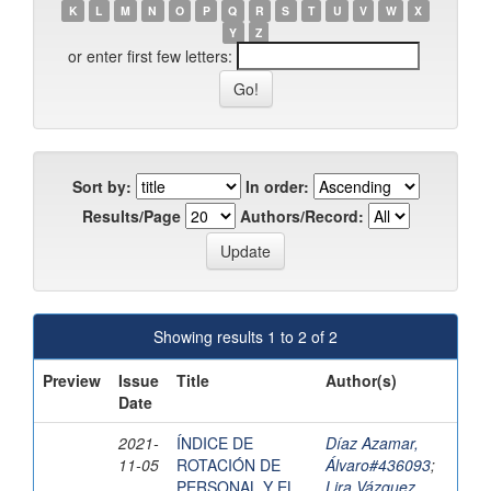
K
L
M
N
O
P
Q
R
S
T
U
V
W
X
Y
Z
or enter first few letters:
Sort by:
In order:
Results/Page
Authors/Record:
Showing results 1 to 2 of 2
Preview
Issue
Title
Author(s)
Date
2021-
ÍNDICE DE
Díaz Azamar,
11-05
ROTACIÓN DE
Álvaro#436093
;
PERSONAL Y EL
Lira Vázquez,