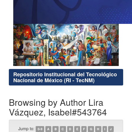
Repositorio Institucional del Tecnológico
Nacional de México (RI - TecNM)
Browsing by Author Lira
Vázquez, Isabel#543764
Jump to:
0-9
A
B
C
D
E
F
G
H
I
J