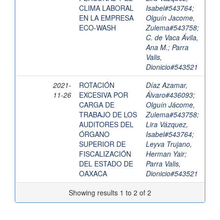
CLIMA LABORAL
Isabel#543764
;
EN LA EMPRESA
Olguín Jacome,
ECO-WASH
Zulema#543758
;
C. de Vaca Ávila,
Ana M.
;
Parra
Valis,
Dionicio#543521
2021-
ROTACIÓN
Díaz Azamar,
11-26
EXCESIVA POR
Álvaro#436093
;
CARGA DE
Olguín Jácome,
TRABAJO DE LOS
Zulema#543758
;
AUDITORES DEL
Lira Vázquez,
ÓRGANO
Isabel#543764
;
SUPERIOR DE
Leyva Trujano,
FISCALIZACIÓN
Herman Yair
;
DEL ESTADO DE
Parra Valis,
OAXACA
Dionicio#543521
Showing results 1 to 2 of 2