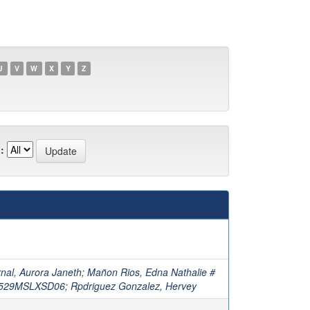
U
V
W
X
Y
Z
:
nal, Aurora Janeth
;
Mañon Rios, Edna Nathalie #
529MSLXSD06
;
Rpdriguez Gonzalez, Hervey