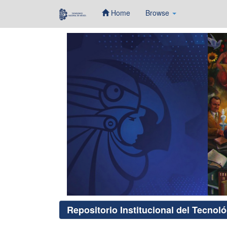
Home
Browse
Skip
navigation
Repositorio Institucional del Tecnol