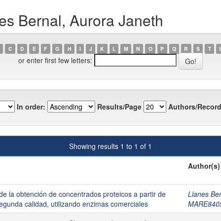
es Bernal, Aurora Janeth
C
D
E
F
G
H
I
J
K
L
M
N
O
P
Q
R
S
T
or enter first few letters:
In order:
Results/Page
Authors/Record
Showing results 1 to 1 of 1
Author(s)
de la obtención de concentrados proteicos a partir de
Llanes Ber
segunda calidad, utilizando enzimas comerciales
MARE840