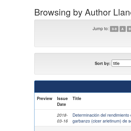
Browsing by Author Llan
Jump to:
0-9
A
B
Sort by:
Preview
Issue
Title
Date
2018-
Determinación del rendimiento 
03-16
garbanzo (cicer arietinum) de 