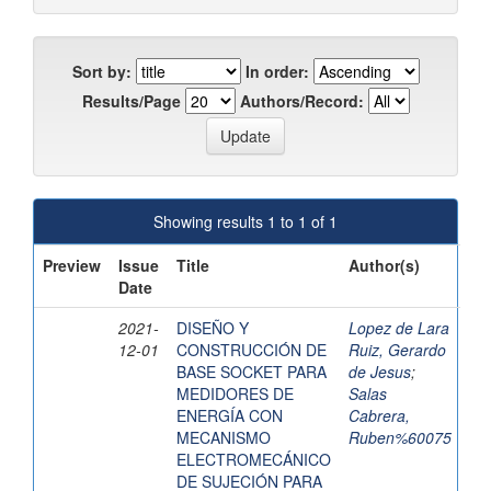
Sort by:
In order:
Results/Page
Authors/Record:
Showing results 1 to 1 of 1
Preview
Issue
Title
Author(s)
Date
2021-
DISEÑO Y
Lopez de Lara
12-01
CONSTRUCCIÓN DE
Ruiz, Gerardo
BASE SOCKET PARA
de Jesus
;
MEDIDORES DE
Salas
ENERGÍA CON
Cabrera,
MECANISMO
Ruben%60075
ELECTROMECÁNICO
DE SUJECIÓN PARA