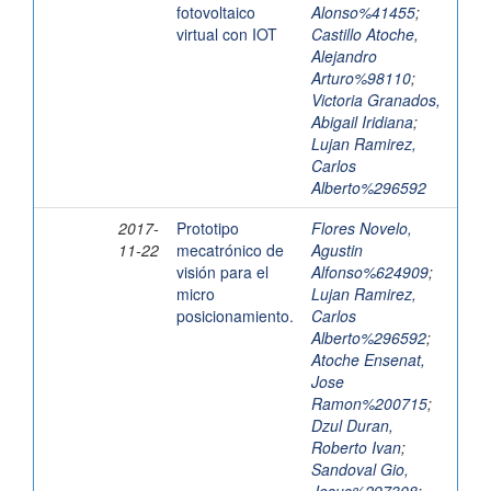
fotovoltaico
Alonso%41455
;
virtual con IOT
Castillo Atoche,
Alejandro
Arturo%98110
;
Victoria Granados,
Abigail Iridiana
;
Lujan Ramirez,
Carlos
Alberto%296592
2017-
Prototipo
Flores Novelo,
11-22
mecatrónico de
Agustin
visión para el
Alfonso%624909
;
micro
Lujan Ramirez,
posicionamiento.
Carlos
Alberto%296592
;
Atoche Ensenat,
Jose
Ramon%200715
;
Dzul Duran,
Roberto Ivan
;
Sandoval Gio,