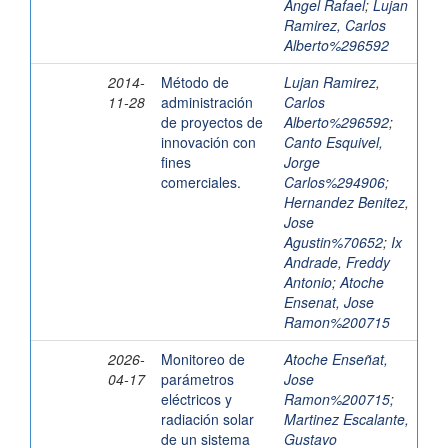
Angel Rafael
;
Lujan
Ramirez, Carlos
Alberto%296592
2014-
Método de
Lujan Ramirez,
11-28
administración
Carlos
de proyectos de
Alberto%296592
;
innovación con
Canto Esquivel,
fines
Jorge
comerciales.
Carlos%294906
;
Hernandez Benitez,
Jose
Agustin%70652
;
Ix
Andrade, Freddy
Antonio
;
Atoche
Ensenat, Jose
Ramon%200715
2026-
Monitoreo de
Atoche Enseñat,
04-17
parámetros
Jose
eléctricos y
Ramon%200715
;
radiación solar
Martinez Escalante,
de un sistema
Gustavo