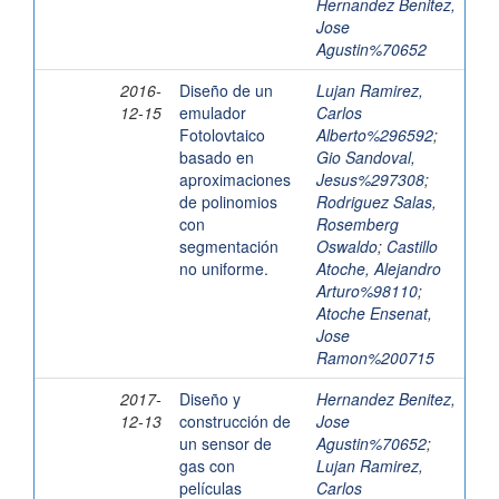
Hernandez Benitez,
Jose
Agustin%70652
2016-
Diseño de un
Lujan Ramirez,
12-15
emulador
Carlos
Fotolovtaico
Alberto%296592
;
basado en
Gio Sandoval,
aproximaciones
Jesus%297308
;
de polinomios
Rodriguez Salas,
con
Rosemberg
segmentación
Oswaldo
;
Castillo
no uniforme.
Atoche, Alejandro
Arturo%98110
;
Atoche Ensenat,
Jose
Ramon%200715
2017-
Diseño y
Hernandez Benitez,
12-13
construcción de
Jose
un sensor de
Agustin%70652
;
gas con
Lujan Ramirez,
películas
Carlos