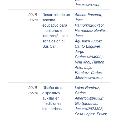
Jesus%297308
2015-
Desarrollo de un
Atoche Ensenat,
06-15
sistema
Jose
educativo para
Ramon%200715
;
monitoreo e
Hernandez Benitez,
interacción con
Jose
señales en el
Agustin%70652
;
Bus Can.
Canto Esquivel,
Jorge
Carlos%294906
;
Vela Xool, Ramon
Ariel
;
Lujan
Ramirez, Carlos
Alberto%296592
2015-
Diseño de un
Lujan Ramirez,
02-18
dispositivo
Carlos
auxiliar en
Alberto%296592
;
mediciones
Gio Sandoval,
biométricas.
Jesus%2973308
;
Sosa Lopez, Erwin
;