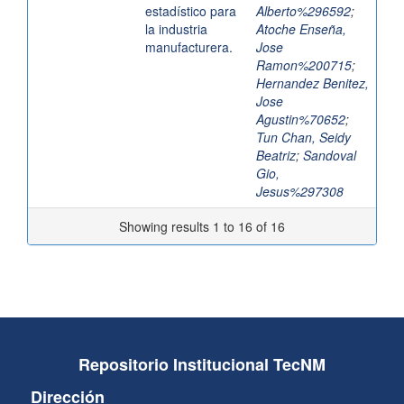
estadístico para
Alberto%296592
;
la industria
Atoche Enseña,
manufacturera.
Jose
Ramon%200715
;
Hernandez Benitez,
Jose
Agustin%70652
;
Tun Chan, Seidy
Beatriz
;
Sandoval
Gio,
Jesus%297308
Showing results 1 to 16 of 16
Repositorio Institucional TecNM
Dirección