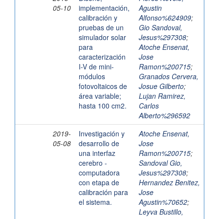
05-10
implementación,
Agustin
calibración y
Alfonso%624909
;
pruebas de un
Gio Sandoval,
simulador solar
Jesus%297308
;
para
Atoche Ensenat,
caracterización
Jose
I-V de mini-
Ramon%200715
;
módulos
Granados Cervera,
fotovoltaicos de
Josue Gilberto
;
área variable;
Lujan Ramirez,
hasta 100 cm2.
Carlos
Alberto%296592
2019-
Investigación y
Atoche Ensenat,
05-08
desarrollo de
Jose
una interfaz
Ramon%200715
;
cerebro -
Sandoval Gio,
computadora
Jesus%297308
;
con etapa de
Hernandez Benitez,
calibración para
Jose
el sistema.
Agustin%70652
;
Leyva Bustillo,