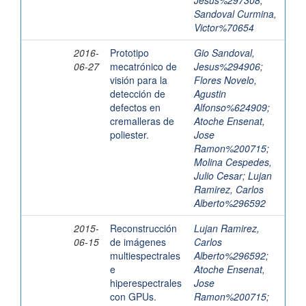
Jesus%297308
;
Sandoval Curmina,
Victor%70654
2016-
Prototipo
Gio Sandoval,
06-27
mecatrónico de
Jesus%294906
;
visión para la
Flores Novelo,
detección de
Agustin
defectos en
Alfonso%624909
;
cremalleras de
Atoche Ensenat,
poliester.
Jose
Ramon%200715
;
Molina Cespedes,
Julio Cesar
;
Lujan
Ramirez, Carlos
Alberto%296592
2015-
Reconstrucción
Lujan Ramirez,
06-15
de imágenes
Carlos
multiespectrales
Alberto%296592
;
e
Atoche Ensenat,
hiperespectrales
Jose
con GPUs.
Ramon%200715
;