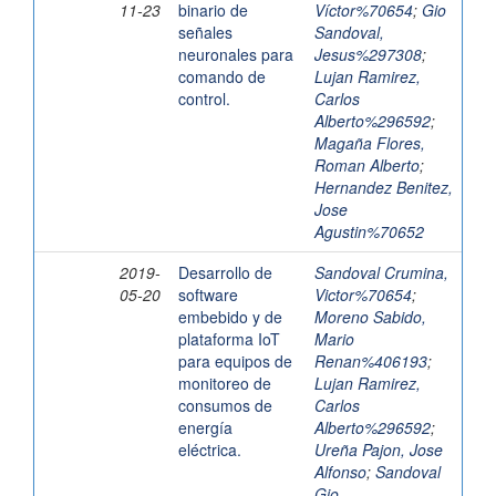
11-23
binario de
Víctor%70654
;
Gio
señales
Sandoval,
neuronales para
Jesus%297308
;
comando de
Lujan Ramirez,
control.
Carlos
Alberto%296592
;
Magaña Flores,
Roman Alberto
;
Hernandez Benitez,
Jose
Agustin%70652
2019-
Desarrollo de
Sandoval Crumina,
05-20
software
Victor%70654
;
embebido y de
Moreno Sabido,
plataforma IoT
Mario
para equipos de
Renan%406193
;
monitoreo de
Lujan Ramirez,
consumos de
Carlos
energía
Alberto%296592
;
eléctrica.
Ureña Pajon, Jose
Alfonso
;
Sandoval
Gio,