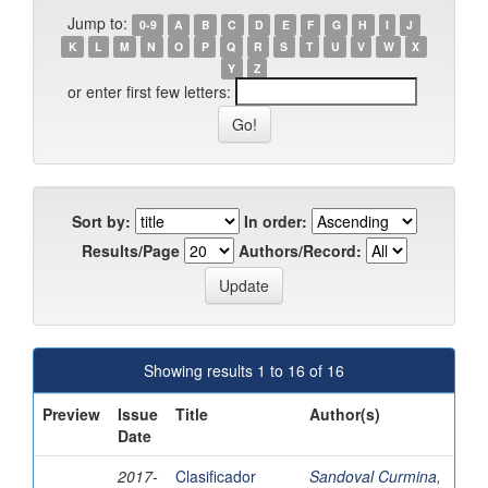
Jump to:
0-9
A
B
C
D
E
F
G
H
I
J
K
L
M
N
O
P
Q
R
S
T
U
V
W
X
Y
Z
or enter first few letters:
Sort by:
In order:
Results/Page
Authors/Record:
Showing results 1 to 16 of 16
Preview
Issue
Title
Author(s)
Date
2017-
Clasificador
Sandoval Curmina,