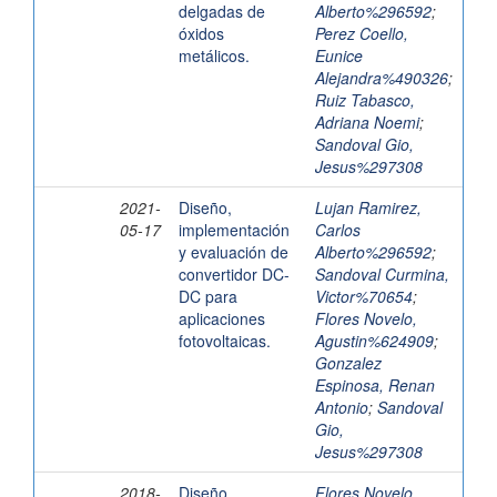
delgadas de
Alberto%296592
;
óxidos
Perez Coello,
metálicos.
Eunice
Alejandra%490326
;
Ruiz Tabasco,
Adriana Noemi
;
Sandoval Gio,
Jesus%297308
2021-
Diseño,
Lujan Ramirez,
05-17
implementación
Carlos
y evaluación de
Alberto%296592
;
convertidor DC-
Sandoval Curmina,
DC para
Victor%70654
;
aplicaciones
Flores Novelo,
fotovoltaicas.
Agustin%624909
;
Gonzalez
Espinosa, Renan
Antonio
;
Sandoval
Gio,
Jesus%297308
2018-
Diseño,
Flores Novelo,