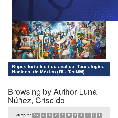
Repositorio Institucional del Tecnológico
Nacional de México (RI - TecNM)
Browsing by Author Luna
Núñez, Criseldo
Jump to:
0-9
A
B
C
D
E
F
G
H
I
J