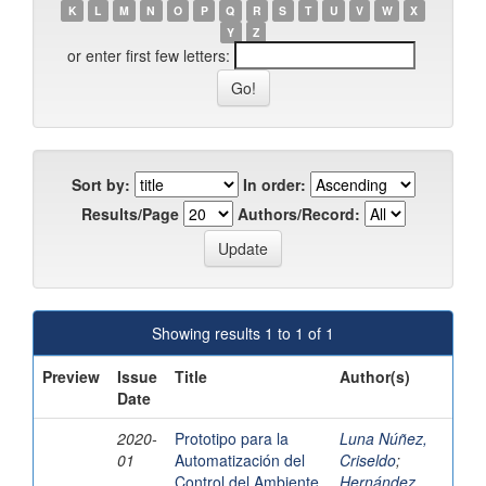
K
L
M
N
O
P
Q
R
S
T
U
V
W
X
Y
Z
or enter first few letters:
Sort by:
In order:
Results/Page
Authors/Record:
Showing results 1 to 1 of 1
Preview
Issue
Title
Author(s)
Date
2020-
Prototipo para la
Luna Núñez,
01
Automatización del
Criseldo
;
Control del Ambiente
Hernández