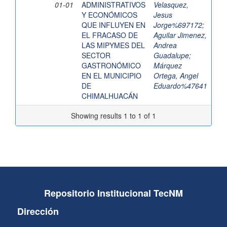
01-01
ADMINISTRATIVOS
Velasquez,
Y ECONÓMICOS
Jesus
QUE INFLUYEN EN
Jorge%697172
;
EL FRACASO DE
Aguilar Jimenez,
LAS MIPYMES DEL
Andrea
SECTOR
Guadalupe
;
GASTRONÓMICO
Márquez
EN EL MUNICIPIO
Ortega, Angel
DE
Eduardo%47641
CHIMALHUACÁN
Showing results 1 to 1 of 1
Repositorio Institucional TecNM
Dirección