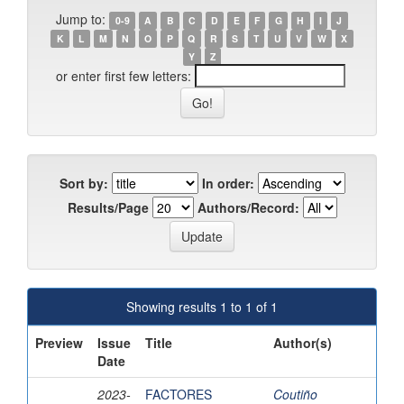
Jump to:
0-9
A
B
C
D
E
F
G
H
I
J
K
L
M
N
O
P
Q
R
S
T
U
V
W
X
Y
Z
or enter first few letters:
Sort by:
In order:
Results/Page
Authors/Record:
Showing results 1 to 1 of 1
Preview
Issue
Title
Author(s)
Date
2023-
FACTORES
Coutiño