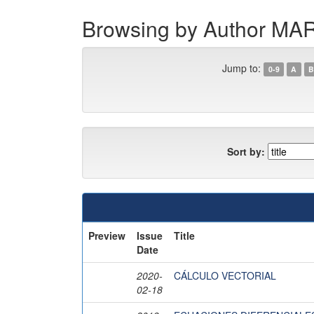
Browsing by Author M
Jump to:
0-9
A
B
Sort by:
Preview
Issue
Title
Date
2020-
CÁLCULO VECTORIAL
02-18