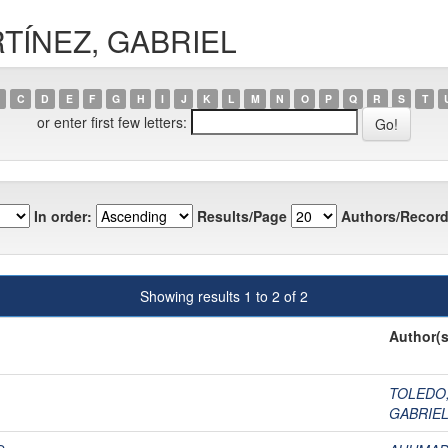
ARTÍNEZ, GABRIEL
C
D
E
F
G
H
I
J
K
L
M
N
O
P
Q
R
S
T
or enter first few letters:
In order:
Results/Page
Authors/Record
Showing results 1 to 2 of 2
Author(s
TOLEDO
GABRIE