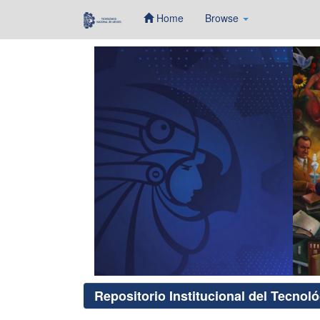
Home
Browse
Skip
navigation
Repositorio Institucional del Tecnol