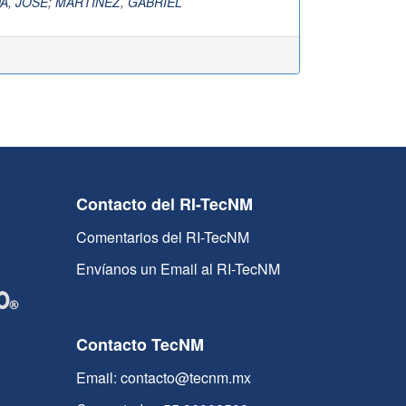
A, JOSÉ
;
MARTÍNEZ, GABRIEL
Contacto del RI-TecNM
Comentarios del RI-TecNM
Envíanos un Email al RI-TecNM
Contacto TecNM
Email: contacto@tecnm.mx