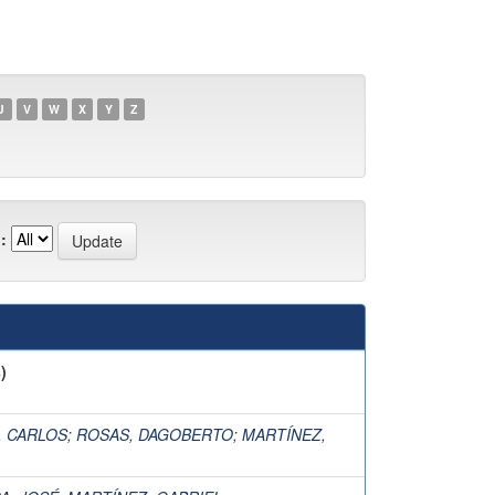
U
V
W
X
Y
Z
:
)
, CARLOS
;
ROSAS, DAGOBERTO
;
MARTÍNEZ,
L