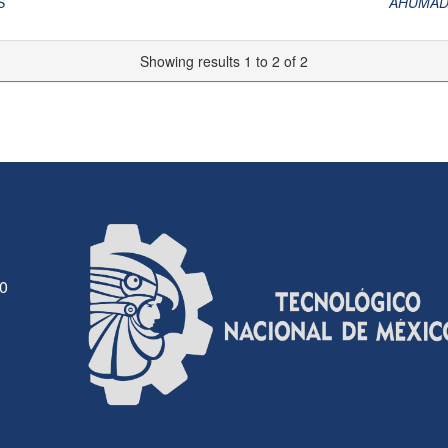
S
AHUMAD
Showing results 1 to 2 of 2
30