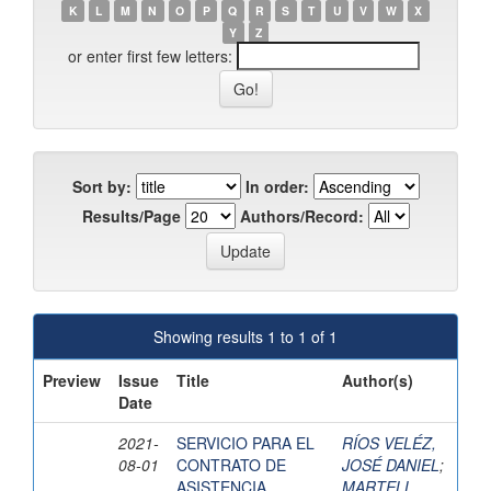
K
L
M
N
O
P
Q
R
S
T
U
V
W
X
Y
Z
or enter first few letters:
Sort by:
In order:
Results/Page
Authors/Record:
Showing results 1 to 1 of 1
Preview
Issue
Title
Author(s)
Date
2021-
SERVICIO PARA EL
RÍOS VELÉZ,
08-01
CONTRATO DE
JOSÉ DANIEL
;
ASISTENCIA
MARTELL