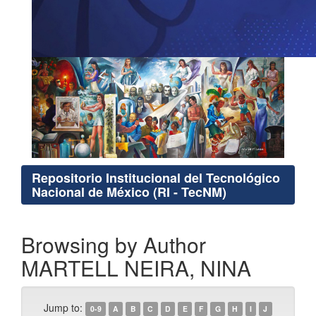
Repositorio Institucional del Tecnológico
Nacional de México (RI - TecNM)
Browsing by Author
MARTELL NEIRA, NINA
Jump to:
0-9
A
B
C
D
E
F
G
H
I
J