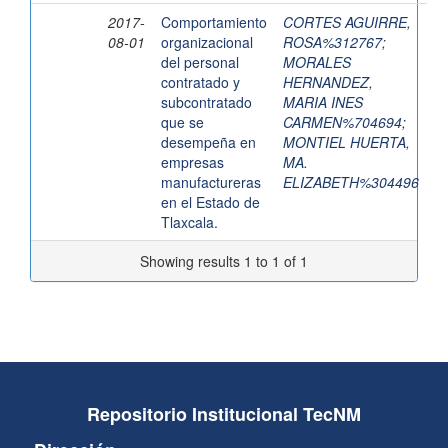
2017-
Comportamiento
CORTES AGUIRRE,
08-01
organizacional
ROSA%312767
;
del personal
MORALES
contratado y
HERNANDEZ,
subcontratado
MARIA INES
que se
CARMEN%704694
;
desempeña en
MONTIEL HUERTA,
empresas
MA.
manufactureras
ELIZABETH%304496
en el Estado de
Tlaxcala.
Showing results 1 to 1 of 1
Repositorio Institucional TecNM