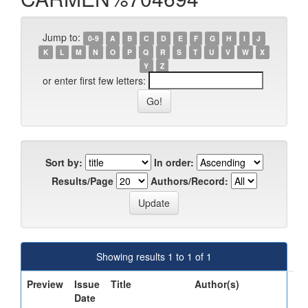
Jump to:
0-9
A
B
C
D
E
F
G
H
I
J
K
L
M
N
O
P
Q
R
S
T
U
V
W
X
Y
Z
or enter first few letters:
Sort by:
In order:
Results/Page
Authors/Record:
Showing results 1 to 1 of 1
Preview
Issue
Title
Author(s)
Date