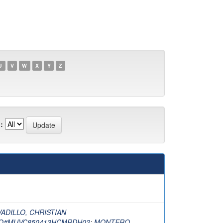
U
V
W
X
Y
Z
:
ADILLO, CHRISTIAN
O#MUVC850413HCMRDH02
;
MONTERO