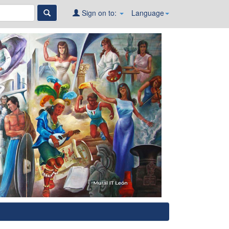
Sign on to:
Language