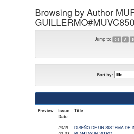
Browsing by Author M
GUILLERMO#MUVC85
Jump to:
0-9
A
B
Sort by:
Preview
Issue
Title
Date
2025-
DISEÑO DE UN SISTEMA DE
03-03
PLANTAS IN VITRO