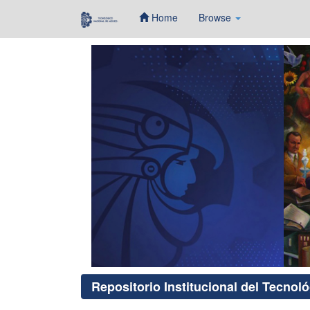
Home
Browse
Skip
navigation
Repositorio Institucional del Tecnol