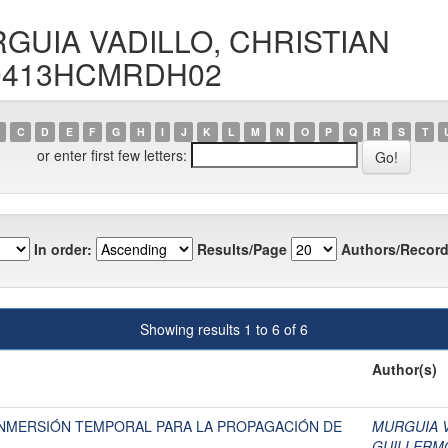
URGUIA VADILLO, CHRISTIAN
0413HCMRDH02
C
D
E
F
G
H
I
J
K
L
M
N
O
P
Q
R
S
T
or enter first few letters:
In order:
Results/Page
Authors/Record
Showing results 1 to 6 of 6
Author(s)
 INMERSIÓN TEMPORAL PARA LA PROPAGACIÓN DE
MURGUIA V
GUILLERM