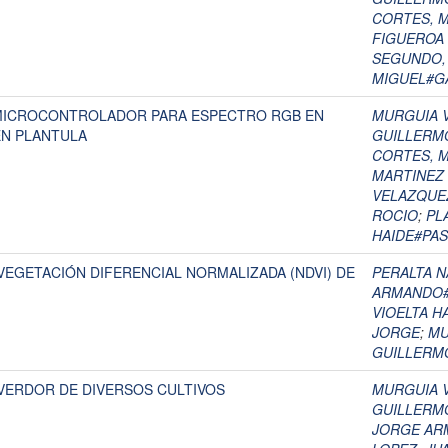
CORTES, 
FIGUEROA 
SEGUNDO, 
MIGUEL#G
 MICROCONTROLADOR PARA ESPECTRO RGB EN
MURGUIA V
EN PLANTULA
GUILLERM
CORTES, 
MARTINEZ
VELAZQUEZ
ROCIO
;
PL
HAIDE#PAS
 VEGETACIÓN DIFERENCIAL NORMALIZADA (NDVI) DE
PERALTA N
ARMANDO#
VIOELTA H
JORGE
;
MU
GUILLERM
 VERDOR DE DIVERSOS CULTIVOS
MURGUIA V
GUILLERM
JORGE AR