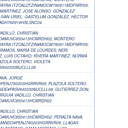
MAYRA ITZCALOTZIN#MOCM790911MDFNRY05
;
MARTINEZ, JOSE ALONSO
;
GONZALEZ
IVAN URIEL
;
GASTELUM GONZALEZ, HECTOR
AGH760916HSLSNC04
ADILLO, CHRISTIAN
O#MUVC850413HCMRDH02
;
MONTERO
MAYRA ITZCALOTZIN#MOCM790911MDFNRY05
;
 RAMOS, MARIA DE LOURDES
;
NERI
, LUIS OCTAVIO
;
RIVERA MARTINEZ, NORMA
AZOLA SOLTERO, VIOLETA
V840330MJCLLL08
AVA, JORGE
PENJ790203HGRRVR09
;
PLAZOLA SOLTERO,
AIDE#PASV840330MJCLLL08
;
GUTIERREZ DON,
RGUIA VADILLO, CHRISTIAN
O#MUVC850413HCMRDH02
ADILLO, CHRISTIAN
O#MUVC850413HCMRDH02
;
PERALTA NAVA,
MANDO#PENJ790203HGRRVR09
;
LLAGAS