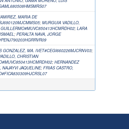
AN ANTONIO
;
GAMA MORENO, LUIS
GAML680508HMSMRS07
AMIREZ, MARIA DE
RJ690120MJCMMS05
;
MURGUIA VADILLO,
N GUILLERMO#MUVC850413HCMRDH02
;
LARA
ISMAEL
;
PERALTA NAVA, JORGE
PENJ790203HGRRVR09
 GONZALEZ, MA. IVET#CEGI660226MJCRNV03
;
ADILLO, CHRISTIAN
O#MUVC850413HCMRDH02
;
HERNANDEZ
 NAJAYVI JAQUELINE
;
FRIAS CASTRO,
O#FICA830309HJCRSL07