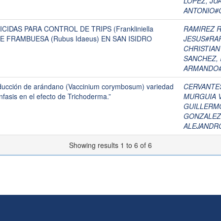
LOPEZ, JU
ANTONIO#
IDAS PARA CONTROL DE TRIPS (Frankliniella
RAMIREZ R
 DE FRAMBUESA (Rubus Idaeus) EN SAN ISIDRO
JESUS#RA
CHRISTIA
SANCHEZ, 
ARMANDO#
oducción de arándano (Vaccinium corymbosum) variedad
CERVANTES
fasis en el efecto de Trichoderma.”
MURGUIA V
GUILLERM
GONZALEZ,
ALEJANDR
Showing results 1 to 6 of 6