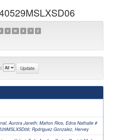
RE840529MSLXSD06
U
V
W
X
Y
Z
:
nal, Aurora Janeth
;
Mañon Rios, Edna Nathalie #
529MSLXSD06
;
Rpdriguez Gonzalez, Hervey