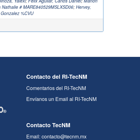
inoza, Yalexi
;
Felix Aguilar, Carlos Daniel
;
Mañon
na Nathalie # MARE840529MSLXSD06
;
Hervey,
z Gonzalez %CVU
Contacto del RI-TecNM
Comentarios del RI-TecNM
Envíanos un Email al RI-TecNM
Contacto TecNM
Email: contacto@tecnm.mx