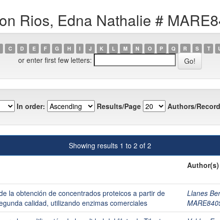
ñon Rios, Edna Nathalie # MA
C
D
E
F
G
H
I
J
K
L
M
N
O
P
Q
R
S
T
or enter first few letters:
In order:
Results/Page
Authors/Record
Showing results 1 to 2 of 2
Author(s)
de la obtención de concentrados proteicos a partir de
Llanes Ber
segunda calidad, utilizando enzimas comerciales
MARE840