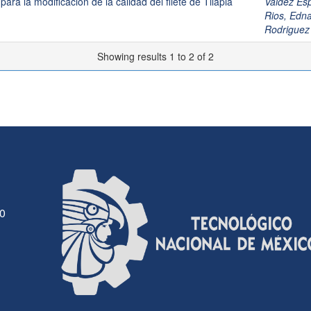
para la modificación de la calidad del filete de Tilapia
Valdez Esp
Rios, Ed
Rodrigue
Showing results 1 to 2 of 2
30