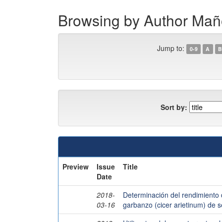
Browsing by Author Ma
Jump to:
0-9
A
B
Sort by:
Preview
Issue
Title
Date
2018-
Determinación del rendimiento 
03-16
garbanzo (cicer arietinum) de 