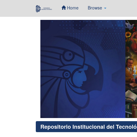
Home
Browse
Skip
navigation
Repositorio Institucional del Tecnol