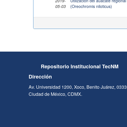
2019-
Utilizacion del auacate regional 
05-03
(Oreochromis niloticus)
Repositorio Institucional TecNM
Dirección
Av. Universidad 1200, Xoco, Benito Juárez, 033
Ciudad de México, CDMX.