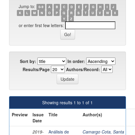
Jump to:
0-9
A
B
C
D
E
F
G
H
I
J
K
L
M
N
O
P
Q
R
S
T
U
V
W
X
Y
Z
or enter first few letters:
Sort by:
In order:
Results/Page
Authors/Record:
Showing results 1 to 1 of 1
Preview
Issue
Title
Author(s)
Date
2019-
Análisis de
Camargo Cota, Santa