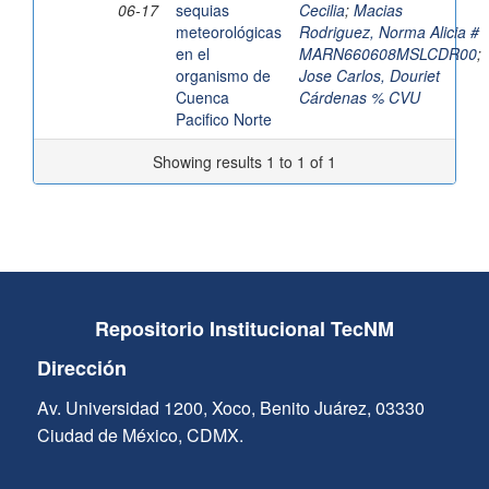
06-17
sequias
Cecilia
;
Macias
meteorológicas
Rodriguez, Norma Alicia #
en el
MARN660608MSLCDR00
;
organismo de
Jose Carlos, Douriet
Cuenca
Cárdenas % CVU
Pacifico Norte
Showing results 1 to 1 of 1
Repositorio Institucional TecNM
Dirección
Av. Universidad 1200, Xoco, Benito Juárez, 03330
Ciudad de México, CDMX.