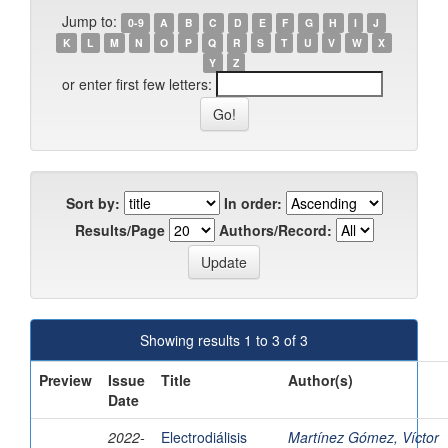
Jump to:
0-9
A
B
C
D
E
F
G
H
I
J
K
L
M
N
O
P
Q
R
S
T
U
V
W
X
Y
Z
or enter first few letters:
Sort by:
In order:
Results/Page
Authors/Record:
Showing results 1 to 3 of 3
Preview
Issue
Title
Author(s)
Date
2022-
Electrodiálisis
Martínez Gómez, Víctor