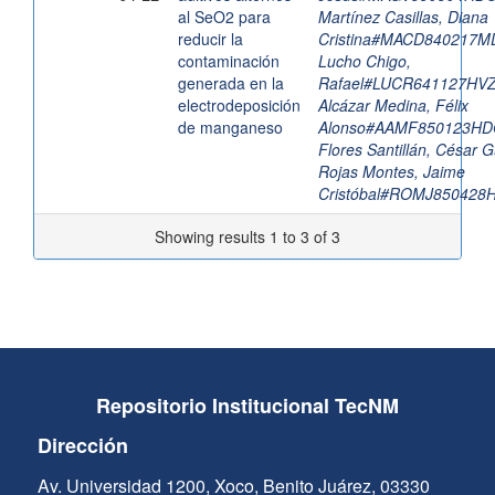
al SeO2 para
Martínez Casillas, Diana
reducir la
Cristina#MACD840217
contaminación
Lucho Chigo,
generada en la
Rafael#LUCR641127HV
electrodeposición
Alcázar Medina, Félix
de manganeso
Alonso#AAMF850123H
Flores Santillán, César G
Rojas Montes, Jaime
Cristóbal#ROMJ85042
Showing results 1 to 3 of 3
Repositorio Institucional TecNM
Dirección
Av. Universidad 1200, Xoco, Benito Juárez, 03330