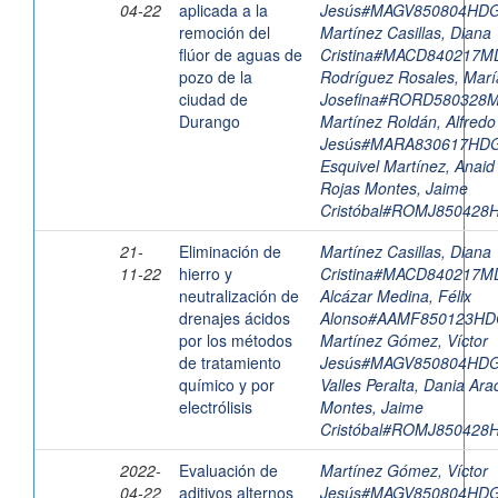
04-22
aplicada a la
Jesús#MAGV850804HD
remoción del
Martínez Casillas, Diana
flúor de aguas de
Cristina#MACD840217
pozo de la
Rodríguez Rosales, Marí
ciudad de
Josefina#RORD580328
Durango
Martínez Roldán, Alfredo
Jesús#MARA830617HD
Esquivel Martínez, Anaid
Rojas Montes, Jaime
Cristóbal#ROMJ85042
21-
Eliminación de
Martínez Casillas, Diana
11-22
hierro y
Cristina#MACD840217
neutralización de
Alcázar Medina, Félix
drenajes ácidos
Alonso#AAMF850123H
por los métodos
Martínez Gómez, Víctor
de tratamiento
Jesús#MAGV850804HD
químico y por
Valles Peralta, Dania Arac
electrólisis
Montes, Jaime
Cristóbal#ROMJ85042
2022-
Evaluación de
Martínez Gómez, Víctor
04-22
aditivos alternos
Jesús#MAGV850804HD