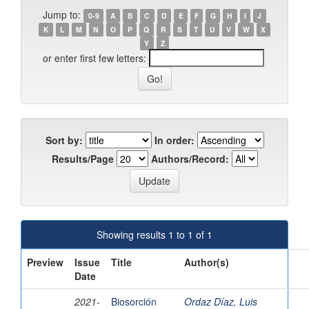
Jump to:
0-9
A
B
C
D
E
F
G
H
I
J
K
L
M
N
O
P
Q
R
S
T
U
V
W
X
Y
Z
or enter first few letters:
Sort by:
In order:
Results/Page
Authors/Record:
Showing results 1 to 1 of 1
Preview
Issue
Title
Author(s)
Date
2021-
Biosorción
Ordaz Díaz, Luis