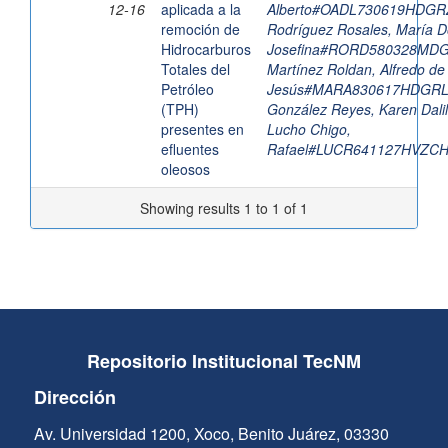
12-16
aplicada a la
Alberto#OADL730619HDGR
remoción de
Rodríguez Rosales, María D
Hidrocarburos
Josefina#RORD580328MD
Totales del
Martínez Roldan, Alfredo de
Petróleo
Jesús#MARA830617HDGRL
(TPH)
González Reyes, Karen Dali
presentes en
Lucho Chigo,
efluentes
Rafael#LUCR641127HVZC
oleosos
Showing results 1 to 1 of 1
Repositorio Institucional TecNM
Dirección
Av. Universidad 1200, Xoco, Benito Juárez, 03330