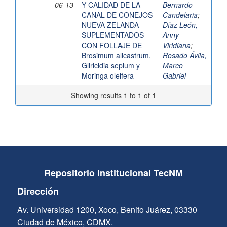
06-13
Y CALIDAD DE LA
Bernardo
CANAL DE CONEJOS
Candelaria
;
NUEVA ZELANDA
Díaz León,
SUPLEMENTADOS
Anny
CON FOLLAJE DE
Viridiana
;
Brosimum alicastrum,
Rosado Ávila,
Gliricidia sepium y
Marco
Moringa oleifera
Gabriel
Showing results 1 to 1 of 1
Repositorio Institucional TecNM
Dirección
Av. Universidad 1200, Xoco, Benito Juárez, 03330
Ciudad de México, CDMX.