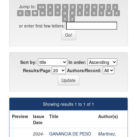
Jump to:
0-9
A
B
C
D
E
F
G
H
I
J
K
L
M
N
O
P
Q
R
S
T
U
V
W
X
Y
Z
or enter first few letters:
Sort by:
In order:
Results/Page
Authors/Record:
Showing results 1 to 1 of 1
Preview
Issue
Title
Author(s)
Date
2024-
GANANCIA DE PESO
Martinez,