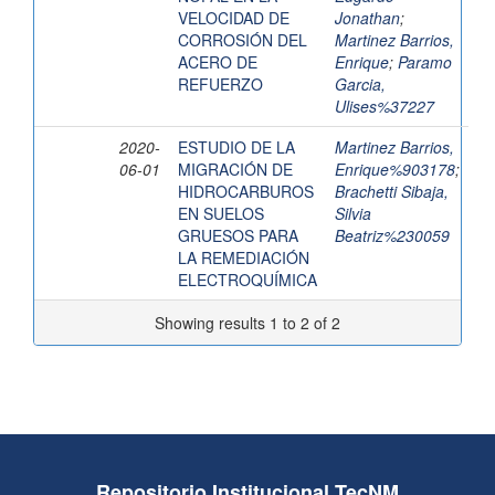
VELOCIDAD DE
Jonathan
;
CORROSIÓN DEL
Martinez Barrios,
ACERO DE
Enrique
;
Paramo
REFUERZO
Garcia,
Ulises%37227
2020-
ESTUDIO DE LA
Martinez Barrios,
06-01
MIGRACIÓN DE
Enrique%903178
;
HIDROCARBUROS
Brachetti Sibaja,
EN SUELOS
Silvia
GRUESOS PARA
Beatriz%230059
LA REMEDIACIÓN
ELECTROQUÍMICA
Showing results 1 to 2 of 2
Repositorio Institucional TecNM