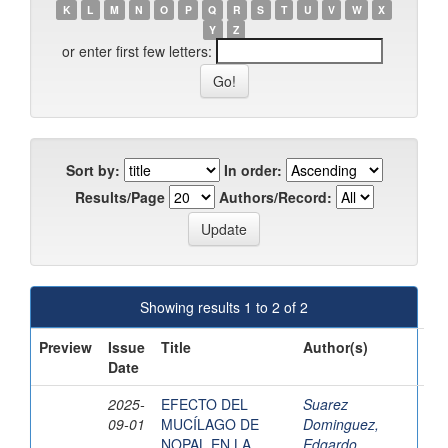
K
L
M
N
O
P
Q
R
S
T
U
V
W
X
Y
Z
or enter first few letters:
Sort by:
In order:
Results/Page
Authors/Record:
Showing results 1 to 2 of 2
Preview
Issue
Title
Author(s)
Date
2025-
EFECTO DEL
Suarez
09-01
MUCÍLAGO DE
Dominguez,
NOPAL EN LA
Edgardo