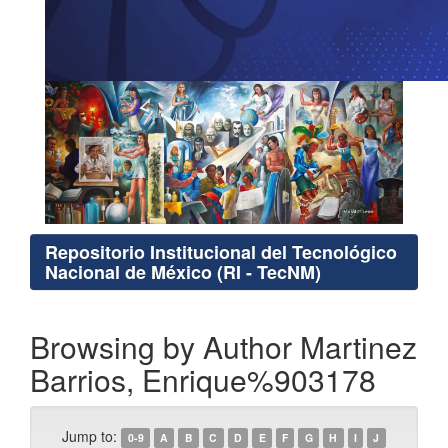
Repositorio Institucional del Tecnológico
Nacional de México (RI - TecNM)
Browsing by Author Martinez
Barrios, Enrique%903178
Jump to:
0-9
A
B
C
D
E
F
G
H
I
J