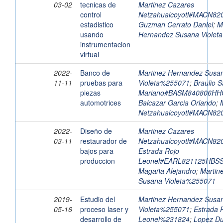
03-02
tecnicas de
Martinez Cazares
control
Netzahualcoyotl#MACN8
estadistico
Guzman Cerrato Daniel
;
M
usando
Hernandez Susana Violet
instrumentacion
virtual
2022-
Banco de
Martinez Hernandez Susa
11-11
pruebas para
Violeta%255071
;
Braulio 
piezas
Mariano#BASM840806H
automotrices
Balcazar Garcia Orlando
;
Netzahualcoyotl#MACN8
2022-
Diseño de
Martinez Cazares
03-11
restaurador de
Netzahualcoyotl#MACN8
bajos para
Estrada Rojo
produccion
Leonel#EARL821125HBS
Magaña Alejandro
;
Martin
Susana Violeta%255071
2019-
Estudio del
Martinez Hernandez Susa
05-16
proceso laser y
Violeta%255071
;
Estrada 
desarrollo de
Leonel%231824
;
Lopez Du