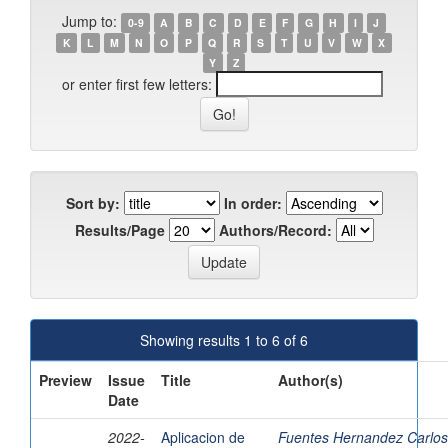
Jump to:
0-9
A
B
C
D
E
F
G
H
I
J
K
L
M
N
O
P
Q
R
S
T
U
V
W
X
Y
Z
or enter first few letters:
Sort by:
In order:
Results/Page
Authors/Record:
Showing results 1 to 6 of 6
Preview
Issue
Title
Author(s)
Date
2022-
Aplicacion de
Fuentes Hernandez Carlo