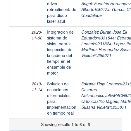
driver
Angel
;
Fuentes Hernandez
retroalimentado
Alberto%80124
;
Garces C
para diodo
Guadalupe
laser azul
2020-
Integracion de
Gonzalez Duran Jose Eli
11-06
sistema de
Eduardo%331544
;
Estrada
vision para la
Leonel%231824
;
Lopez P
inspeccion de
Martinez Hernandez Susa
la cadena del
Violeta%255071
tiempo en el
ensamble de
motor
2019-
Solucion de
Estrada Rojo Leonel%231
11-14
ecuaciones
Cazares
diferenciales
Netzahualcoyotl#MACN8
para
Ortiz Castillo Miguel
;
Marti
implementacion
Susana Violeta%255071
en tiempo real
Showing results 1 to 6 of 6