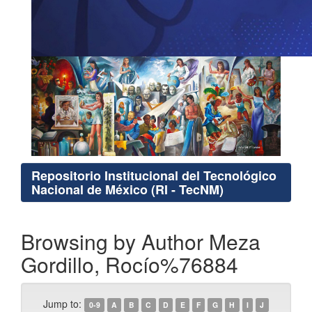
Repositorio Institucional del Tecnológico
Nacional de México (RI - TecNM)
Browsing by Author Meza
Gordillo, Rocío%76884
Jump to:
0-9
A
B
C
D
E
F
G
H
I
J