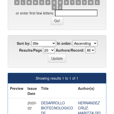
K
L
M
N
O
P
Q
R
S
T
U
V
W
X
Y
Z
or enter first few letters:
Sort by:
In order:
Results/Page
Authors/Record:
Showing results 1 to 1 of 1
Preview
Issue
Title
Author(s)
Date
2020-
DESARROLLO
HERNANDEZ
02
BIOTECNOLOGICO
CRUZ,
DE
MARITZA DEL