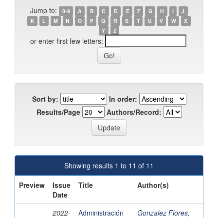
Jump to:
0-9
A
B
C
D
E
F
G
H
I
J
K
L
M
N
O
P
Q
R
S
T
U
V
W
X
Y
Z
or enter first few letters:
Sort by:
In order:
Results/Page
Authors/Record:
Showing results 1 to 11 of 11
Preview
Issue
Title
Author(s)
Date
2022-
Administración
Gonzalez Flores,