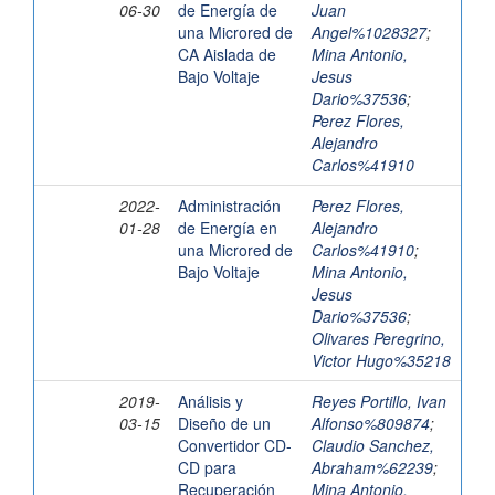
06-30
de Energía de
Juan
una Microred de
Angel%1028327
;
CA Aislada de
Mina Antonio,
Bajo Voltaje
Jesus
Dario%37536
;
Perez Flores,
Alejandro
Carlos%41910
2022-
Administración
Perez Flores,
01-28
de Energía en
Alejandro
una Microred de
Carlos%41910
;
Bajo Voltaje
Mina Antonio,
Jesus
Dario%37536
;
Olivares Peregrino,
Victor Hugo%35218
2019-
Análisis y
Reyes Portillo, Ivan
03-15
Diseño de un
Alfonso%809874
;
Convertidor CD-
Claudio Sanchez,
CD para
Abraham%62239
;
Recuperación
Mina Antonio,