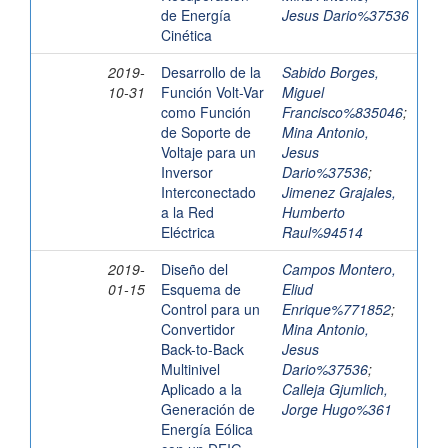
de Energía
Jesus Dario%37536
Cinética
2019-
Desarrollo de la
Sabido Borges,
10-31
Función Volt-Var
Miguel
como Función
Francisco%835046
;
de Soporte de
Mina Antonio,
Voltaje para un
Jesus
Inversor
Dario%37536
;
Interconectado
Jimenez Grajales,
a la Red
Humberto
Eléctrica
Raul%94514
2019-
Diseño del
Campos Montero,
01-15
Esquema de
Eliud
Control para un
Enrique%771852
;
Convertidor
Mina Antonio,
Back-to-Back
Jesus
Multinivel
Dario%37536
;
Aplicado a la
Calleja Gjumlich,
Generación de
Jorge Hugo%361
Energía Eólica