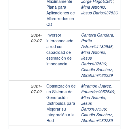
Máximamente
Jorge Hugo%361
;
Plana para
Mina Antonio,
Aplicaciones de
Jesus Dario%37536
Microrredes en
CD
2024-
Inversor
Cantera Gandara,
02-07
interconectado
Portia
a red con
Astrea%1180546
;
capacidad de
Mina Antonio,
estimación de
Jesus
impedancia
Dario%37536
;
Claudio Sanchez,
Abraham%62239
2021-
Optimización de
Miramon Juarez,
07-02
un Sistema de
Eduardo%957546
;
Generación
Mina Antonio,
Distribuida para
Jesus
Mejorar su
Dario%37536
;
Integración a la
Claudio Sanchez,
Red
Abraham%62239