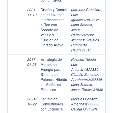
con un DFIG
2021-
Diseño y Control
Martinez Caballero,
11-19
de un Inversor
Luis
Interconectado
Ignacio%981712
;
a Red con
Mina Antonio,
Soporte de
Jesus
Voltaje y
Dario%37536
;
Función de
Jimenez Grajales,
Filtrado Activo
Humberto
Raul%94514
2017-
Estrategia de
Rosales Tejada,
01-26
Manejo de
Luis
Energía para un
Antonio%622880
;
Sistema de
Claudio Sanchez,
Potencia Híbrido
Abraham%%62239
;
en Vehículos
Mina Antonio,
Eléctricos
Jesus Dario%37536
2021-
Estudio de
Morales Benitez,
10-22
Convertidores
America%999756
;
con Eficiencia
Calleja Gjumlich,