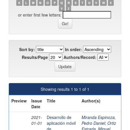
K
L
M
N
O
P
Q
R
S
T
U
V
W
X
Y
Z
or enter first few letters:
Sort by:
In order:
Results/Page
Authors/Record:
Showing results 1 to 1 of 1
Preview
Issue
Title
Author(s)
Date
2021-
Desarrollo de
Miranda Espinoza,
01-01
aplicación móvil
Pedro Daniel
;
Ortiz
de
Estrada, Miguel