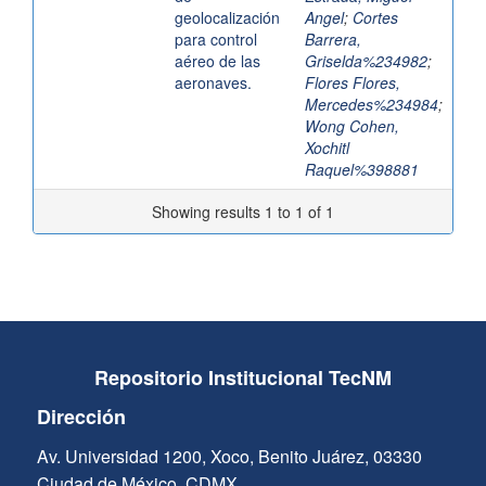
geolocalización
Angel
;
Cortes
para control
Barrera,
aéreo de las
Griselda%234982
;
aeronaves.
Flores Flores,
Mercedes%234984
;
Wong Cohen,
Xochitl
Raquel%398881
Showing results 1 to 1 of 1
Repositorio Institucional TecNM
Dirección
Av. Universidad 1200, Xoco, Benito Juárez, 03330
Ciudad de México, CDMX.