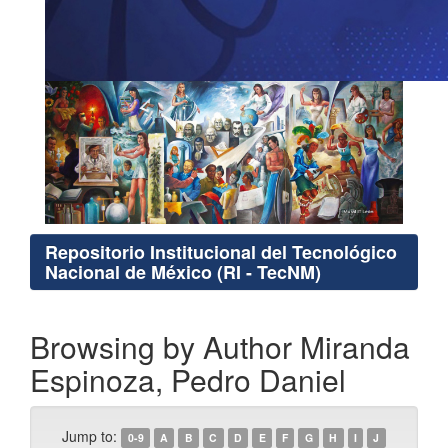
Repositorio Institucional del Tecnológico
Nacional de México (RI - TecNM)
Browsing by Author Miranda
Espinoza, Pedro Daniel
Jump to:
0-9
A
B
C
D
E
F
G
H
I
J