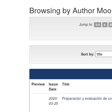
Browsing by Author Mo
Jump to:
0-9
A
B
Sort by:
Preview
Issue
Title
Date
2020-
Preparación y evaluación de una
03-25