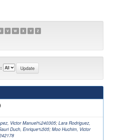
U
V
W
X
Y
Z
:
)
opez, Victor Manuel%240305
;
Lara Rodriguez,
Sauri Duch, Enrique%505
;
Moo Huchim, Victor
242178