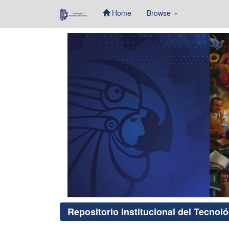
Home
Browse
Skip
navigation
Repositorio Institucional del Tecnol