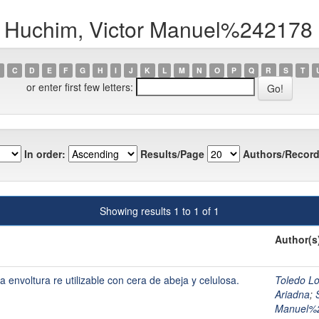
o Huchim, Victor Manuel%242178
C
D
E
F
G
H
I
J
K
L
M
N
O
P
Q
R
S
T
or enter first few letters:
In order:
Results/Page
Authors/Record
Showing results 1 to 1 of 1
Author(s
 envoltura re utilizable con cera de abeja y celulosa.
Toledo L
Ariadna
;
Manuel%