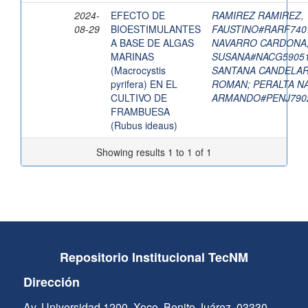
2024-
EFECTO DE
RAMIREZ RAMIREZ,
08-29
BIOESTIMULANTES
FAUSTINO#RARF74
A BASE DE ALGAS
NAVARRO CARDONA,
MARINAS
SUSANA#NACG5905
(Macrocystis
SANTANA CANDELARI
pyrifera) EN EL
ROMAN
;
PERALTA N
CULTIVO DE
ARMANDO#PENJ790
FRAMBUESA
(Rubus ideaus)
Showing results 1 to 1 of 1
Repositorio Institucional TecNM
Dirección
Av. Universidad 1200, Xoco, Benito Juárez, 03330