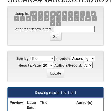
Jump to:
0-9
A
B
C
D
E
F
G
H
I
J
K
L
M
N
O
P
Q
R
S
T
U
V
W
X
Y
Z
or enter first few letters:
Sort by:
In order:
Results/Page
Authors/Record:
Showing results 1 to 1 of 1
Preview
Issue
Title
Author(s)
Date