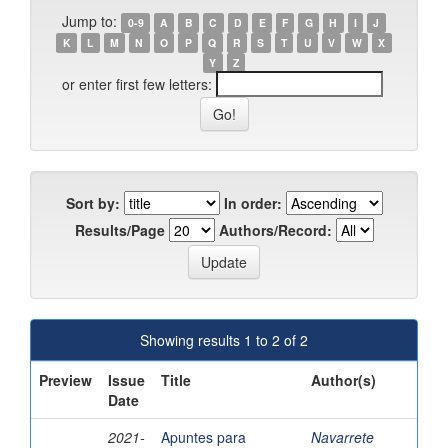
Jump to:
0-9
A
B
C
D
E
F
G
H
I
J
K
L
M
N
O
P
Q
R
S
T
U
V
W
X
Y
Z
or enter first few letters:
Sort by:
In order:
Results/Page
Authors/Record:
Showing results 1 to 2 of 2
Preview
Issue
Title
Author(s)
Date
2021-
Apuntes para
Navarrete