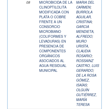
08
MICROBICIDA DE LA
MARIA DEL
CLINOPTILOLITA
CARMEN
;
MODIFICADA CON
BURROLA
PLATA O COBRE
AGUILAR,
FRENTE A UN
CRISTINA
;
CONSORCIO
GARCIA
MICROBIANO
MENDIETA,
(COLIFORMES Y
ALFREDO
;
LEVADURAS) EN
MURO
PRESENCIA DE
URISTA,
COMPONENTES
CLAUDIA
ORGÁNICOS
ROSARIO
;
ASOCIADOS AL
ROSSAINZ
AGUA RESIDUAL
CASTRO, LUIS
MUNICIPAL
GERARDO
;
DE LA ROSA
GÓMEZ,
ISAÍAS
;
OLGUÍN
GUTIÉRREZ,
MARÍA
TERESA