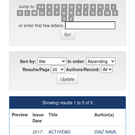
Jump to:
0-9
A
B
C
D
E
F
G
H
I
J
K
L
M
N
O
P
Q
R
S
T
U
V
W
X
Y
Z
or enter first few letters:
Sort by:
In order:
Results/Page
Authors/Record:
Showing results 1 to 5 of 5
Preview
Issue
Title
Author(s)
Date
2017-
ACTIVIDAD
DIAZ NAVA,