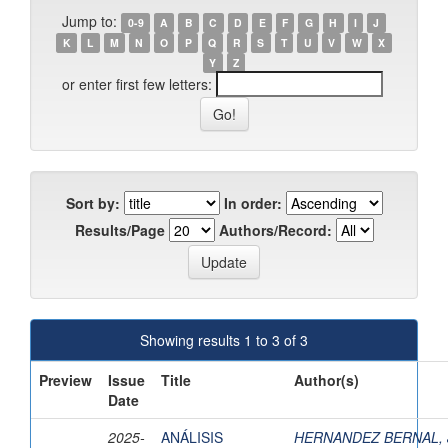
Jump to:
0-9
A
B
C
D
E
F
G
H
I
J
K
L
M
N
O
P
Q
R
S
T
U
V
W
X
Y
Z
or enter first few letters:
Sort by:
In order:
Results/Page
Authors/Record:
Showing results 1 to 3 of 3
Preview
Issue
Title
Author(s)
Date
2025-
ANÁLISIS
HERNANDEZ BERNAL,