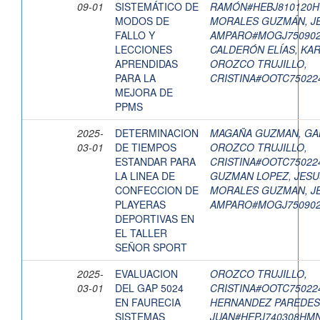
09-01
SISTEMÁTICO DE
RAMÓN#HEBJ810120
MODOS DE
MORALES GUZMÁN, J
FALLO Y
AMPARO#MOGJ75090
LECCIONES
CALDERÓN ELÍAS, KAR
APRENDIDAS
OROZCO TRUJILLO,
PARA LA
CRISTINA#OOTC7502
MEJORA DE
PPMS
2025-
DETERMINACION
MAGAÑA GUZMAN, GA
03-01
DE TIEMPOS
OROZCO TRUJILLO,
ESTANDAR PARA
CRISTINA#OOTC7502
LA LINEA DE
GUZMAN LOPEZ, JES
CONFECCION DE
MORALES GUZMAN, J
PLAYERAS
AMPARO#MOGJ75090
DEPORTIVAS EN
EL TALLER
SEÑOR SPORT
2025-
EVALUACION
OROZCO TRUJILLO,
03-01
DEL GAP 5024
CRISTINA#OOTC7502
EN FAURECIA
HERNANDEZ PAREDES
SISTEMAS
JUAN#HEPJ740308HM