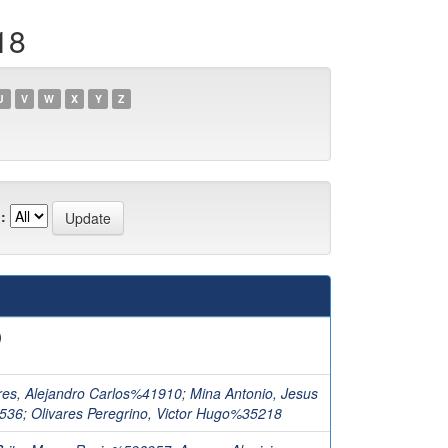
18
U
V
W
X
Y
Z
:
)
res, Alejandro Carlos%41910
;
Mina Antonio, Jesus
536
;
Olivares Peregrino, Victor Hugo%35218