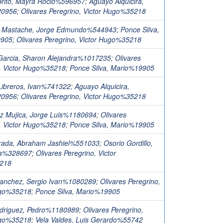
Brito, Mayra Rocio%596957
;
Aguayo Alquicira,
20956
;
Olivares Peregrino, Victor Hugo%35218
 Mastache, Jorge Edmundo%544943
;
Ponce Silva,
9905
;
Olivares Peregrino, Victor Hugo%35218
arcia, Sharon Alejandra%1017235
;
Olivares
, Victor Hugo%35218
;
Ponce Silva, Mario%19905
Libreros, Ivan%741322
;
Aguayo Alquicira,
20956
;
Olivares Peregrino, Victor Hugo%35218
z Mujica, Jorge Luis%1180694
;
Olivares
, Victor Hugo%35218
;
Ponce Silva, Mario%19905
trada, Abraham Jashiel%551033
;
Osorio Gordillo,
lia%328697
;
Olivares Peregrino, Victor
218
Sanchez, Sergio Ivan%1080289
;
Olivares Peregrino,
ugo%35218
;
Ponce Silva, Mario%19905
driguez, Pedro%1180989
;
Olivares Peregrino,
ugo%35218
;
Vela Valdes, Luis Gerardo%55742