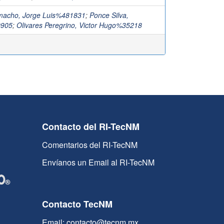
macho, Jorge Luis%481831
;
Ponce Silva,
9905
;
Olivares Peregrino, Victor Hugo%35218
Contacto del RI-TecNM
Comentarios del RI-TecNM
Envíanos un Email al RI-TecNM
Contacto TecNM
Email: contacto@tecnm.mx