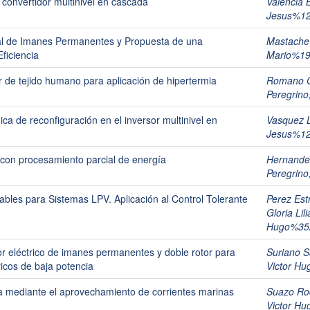
 convertidor multinivel en cascada
Valencia 
Jesus%1
al de Imanes Permanentes y Propuesta de una
Mastache
ficiencia
Mario%1
 de tejido humano para aplicación de hipertermia
Romano G
Peregrino
ca de reconfiguración en el inversor multinivel en
Vasquez 
Jesus%1
on procesamiento parcial de energía
Hernande
Peregrino
les para Sistemas LPV. Aplicación al Control Tolerante
Perez Es
Gloria Li
Hugo%35
r eléctrico de imanes permanentes y doble rotor para
Suriano 
ricos de baja potencia
Victor H
a mediante el aprovechamiento de corrientes marinas
Suazo Ro
Victor H