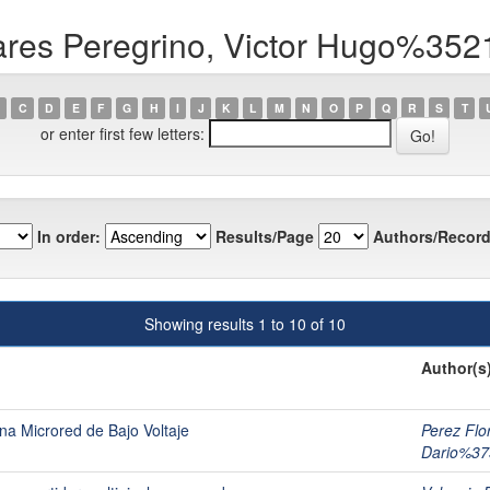
ares Peregrino, Victor Hugo%352
C
D
E
F
G
H
I
J
K
L
M
N
O
P
Q
R
S
T
or enter first few letters:
In order:
Results/Page
Authors/Record
Showing results 1 to 10 of 10
Author(s
na Microred de Bajo Voltaje
Perez Flo
Dario%37