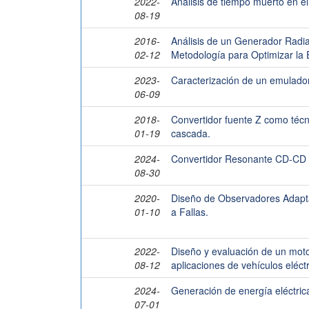
2022-
Análisis de tiempo muerto en el
08-19
2016-
Análisis de un Generador Radi
02-12
Metodología para Optimizar la E
2023-
Caracterización de un emulador
06-09
2018-
Convertidor fuente Z como técni
01-19
cascada.
2024-
Convertidor Resonante CD-CD c
08-30
2020-
Diseño de Observadores Adaptab
01-10
a Fallas.
2022-
Diseño y evaluación de un moto
08-12
aplicaciones de vehículos eléct
2024-
Generación de energía eléctric
07-01