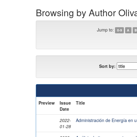
Browsing by Author Oliv
Jump to:
0-9
A
B
Sort by:
Preview
Issue
Title
Date
2022-
Administración de Energía en u
01-28