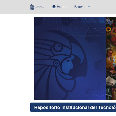
Home
Browse
Skip
navigation
Repositorio Institucional del Tecnol