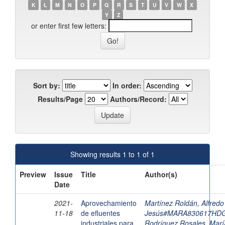
K
L
M
N
O
P
Q
R
S
T
U
V
W
X
Y
Z
or enter first few letters:
Sort by:
In order:
Results/Page
Authors/Record:
Showing results 1 to 1 of 1
Preview
Issue
Title
Author(s)
Date
2021-
Aprovechamiento
Martínez Roldán, Alfredo
11-18
de efluentes
Jesús#MARA830617HD
industriales para
Rodríguez Rosales, Marí