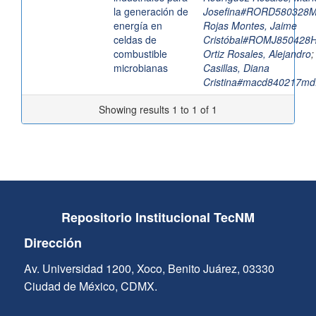
la generación de
Josefina#RORD580328
energía en
Rojas Montes, Jaime
celdas de
Cristóbal#ROMJ85042
combustible
Ortiz Rosales, Alejandro
microbianas
Casillas, Diana
Cristina#macd840217md
Showing results 1 to 1 of 1
Repositorio Institucional TecNM
Dirección
Av. Universidad 1200, Xoco, Benito Juárez, 03330
Ciudad de México, CDMX.