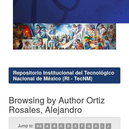
Repositorio Institucional del Tecnológico
Nacional de México (RI - TecNM)
Browsing by Author Ortiz
Rosales, Alejandro
Jump to:
0-9
A
B
C
D
E
F
G
H
I
J