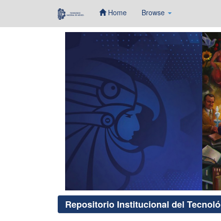
Home
Browse
Skip
navigation
Repositorio Institucional del Tecnol