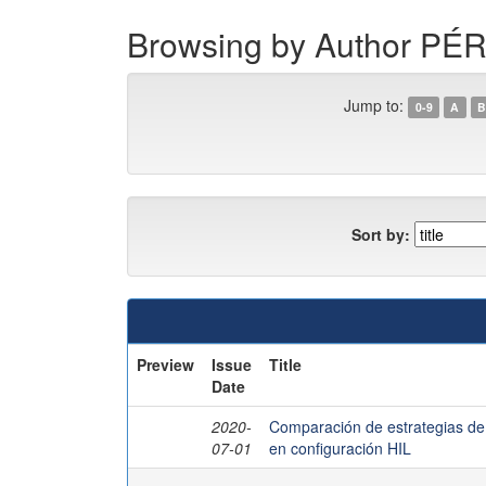
Browsing by Author P
Jump to:
0-9
A
B
Sort by:
Preview
Issue
Title
Date
2020-
Comparación de estrategias de c
07-01
en configuración HIL