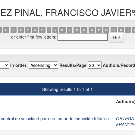
ÉREZ PINAL, FRANCISCO JAVIE
C
D
E
F
G
H
I
J
K
L
M
N
O
P
Q
R
S
T
or enter first few letters:
In order:
Results/Page
Authors/Record
Showing results 1 to 1 of 1
Author(s
ontrol de velocidad para un motor de inducción trifásico
ORTEGA 
FRANCIS