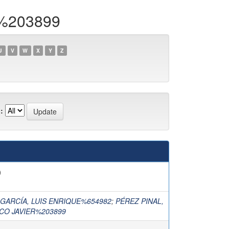
R%203899
U
V
W
X
Y
Z
:
)
GARCÍA, LUIS ENRIQUE%654982
;
PÉREZ PINAL,
CO JAVIER%203899