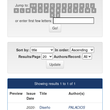
Jump to:
0-9
A
B
C
D
E
F
G
H
I
J
K
L
M
N
O
P
Q
R
S
T
U
V
W
X
Y
Z
or enter first few letters:
Sort by:
In order:
Results/Page
Authors/Record:
Showing results 1 to 1 of 1
Preview
Issue
Title
Author(s)
Date
2020-
Diseño
PALACIOS