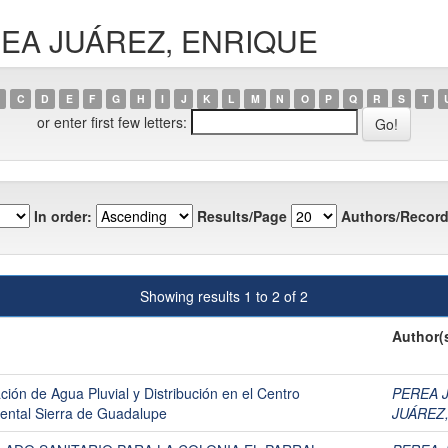
EREA JUÁREZ, ENRIQUE
C
D
E
F
G
H
I
J
K
L
M
N
O
P
Q
R
S
T
or enter first few letters:
In order:
Results/Page
Authors/Record
Showing results 1 to 2 of 2
Author(
ión de Agua Pluvial y Distribución en el Centro
PEREA 
iental Sierra de Guadalupe
JUÁREZ