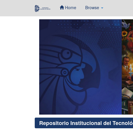
Home
Browse
Skip
navigation
Repositorio Institucional del Tecnol