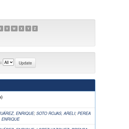
U
V
W
X
Y
Z
:
s)
JUÁREZ, ENRIQUE
;
SOTO ROJAS, ARELI
;
PEREA
, ENRIQUE