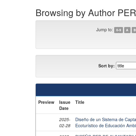
Browsing by Author P
Jump to:
0-9
A
B
Sort by:
Preview
Issue
Title
Date
2025-
Diseño de un Sistema de Captac
02-28
Ecoturístico de Educación Amb