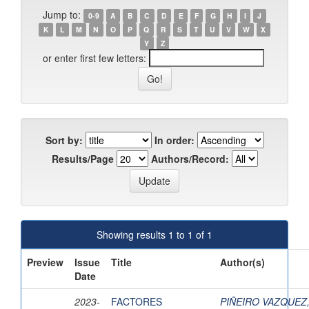
Jump to:
0-9
A
B
C
D
E
F
G
H
I
J
K
L
M
N
O
P
Q
R
S
T
U
V
W
X
Y
Z
or enter first few letters:
Sort by:
In order:
Results/Page
Authors/Record:
Showing results 1 to 1 of 1
Preview
Issue
Title
Author(s)
Date
2023-
FACTORES
PIÑEIRO VAZQUEZ