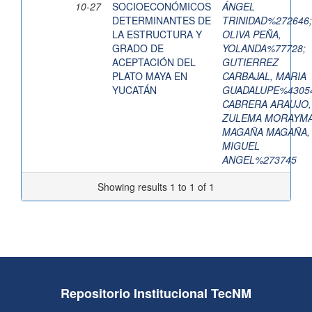
10-27
SOCIOECONÓMICOS
ÁNGEL
DETERMINANTES DE
TRINIDAD%272646
;
LA ESTRUCTURA Y
OLIVA PEÑA,
GRADO DE
YOLANDA%77728
;
ACEPTACIÓN DEL
GUTIERREZ
PLATO MAYA EN
CARBAJAL, MARIA
YUCATÁN
GUADALUPE%4305
CABRERA ARAUJO,
ZULEMA MORAYM
MAGAÑA MAGAÑA,
MIGUEL
ANGEL%273745
Showing results 1 to 1 of 1
Repositorio Institucional TecNM