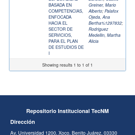
BASADA EN
Greiner, Mario
COMPETENCIAS,
Alberto
;
Palafox
ENFOCADA
Ojeda, Ana
HACIA EL
Bertha%1297832
;
SECTOR DE
Rodriguez
SERVICIOS,
Medellin, Martha
PARA EL PLAN
Alicia
DE ESTUDIOS DE
I
Showing results 1 to 1 of 1
Repositorio Institucional TecNM
Dirección
Av. Universidad 1200, Xoco, Benito Juárez, 03330