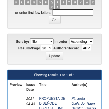
K
L
M
N
O
P
Q
R
S
T
U
V
W
X
Y
Z
or enter first few letters:
Sort by:
In order:
Results/Page
Authors/Record:
Showing results 1 to 1 of 1
Preview
Issue
Title
Author(s)
Date
2021-
PROPUESTA DE
Pimienta
02-28
DISEÑODE
Gallardo, Raun
ESPECIALIDAD
Barutch
;
Castilo