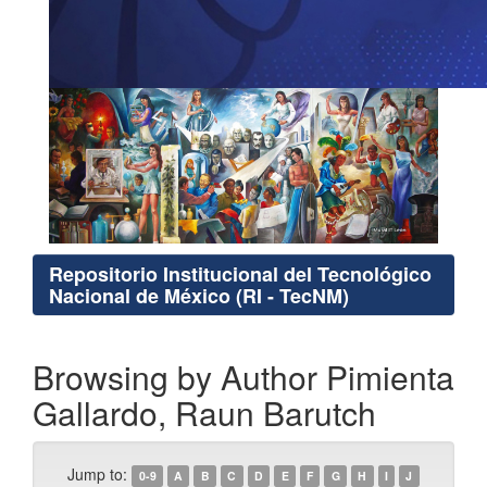
Repositorio Institucional del Tecnológico
Nacional de México (RI - TecNM)
Browsing by Author Pimienta
Gallardo, Raun Barutch
Jump to:
0-9
A
B
C
D
E
F
G
H
I
J