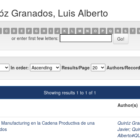
óz Granados, Luis Alberto
C
D
E
F
G
H
I
J
K
L
M
N
O
P
Q
R
S
T
or enter first few letters:
In order:
Results/Page
Authors/Record
Showing results 1 to 1 of 1
Author(s)
n Manufacturing en la Cadena Productiva de una
Quiróz Gra
ados
Javier
;
Qui
Alberto#