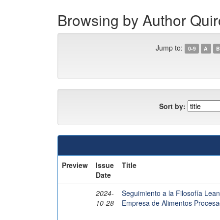
Browsing by Author Quir
Jump to:
0-9
A
B
Sort by:
Preview
Issue
Title
Date
2024-
Seguimiento a la Filosofía Lea
10-28
Empresa de Alimentos Proces