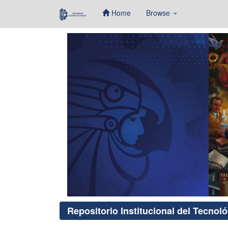
Home
Browse
Skip
navigation
Repositorio Institucional del Tecnol