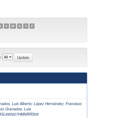
U
V
W
X
Y
Z
:
nados, Luis Alberto
;
López Hernández, Francisco
róz Granados, Luis
QUGL690627HMNRRS09