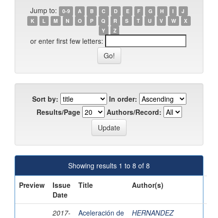
Jump to:
0-9
A
B
C
D
E
F
G
H
I
J
K
L
M
N
O
P
Q
R
S
T
U
V
W
X
Y
Z
or enter first few letters:
Sort by:
In order:
Results/Page
Authors/Record:
Showing results 1 to 8 of 8
Preview
Issue
Title
Author(s)
Date
2017-
Aceleración de
HERNANDEZ