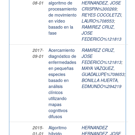
08-01
algoritmo de
HERNANDEZ, JOSE
procesamiento
CRISPIN%300269
;
de movimiento
REYES COCOLETZI,
en vídeo
LAURO%708553
;
basado en la
RAMIREZ CRUZ,
fase
JOSE
FEDERICO%121813
2017-
Acercamiento
RAMIREZ CRUZ,
09-01
diagnóstico de
JOSE
enfermedades
FEDERICO%121813
;
en pequeñas
MAYA VAZQUEZ,
especies
GUADALUPE%708653
;
basado en
BONILLA HUERTA,
análisis
EDMUNDO%294219
clínicos
utilizando
mapas
cognitivos
difusos
2015-
Algoritmo
HERNANDEZ
01-01
híbrido
HERNANDEZ, JOSE