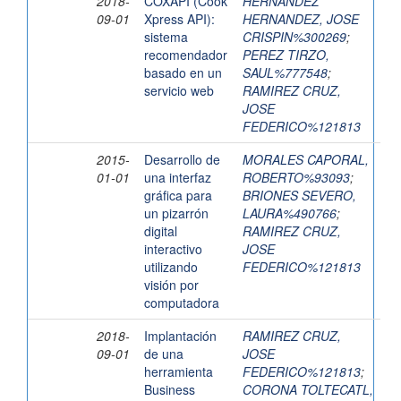
2018-
COXAPI (Cook
HERNANDEZ
09-01
Xpress API):
HERNANDEZ, JOSE
sistema
CRISPIN%300269
;
recomendador
PEREZ TIRZO,
basado en un
SAUL%777548
;
servicio web
RAMIREZ CRUZ,
JOSE
FEDERICO%121813
2015-
Desarrollo de
MORALES CAPORAL,
01-01
una interfaz
ROBERTO%93093
;
gráfica para
BRIONES SEVERO,
un pizarrón
LAURA%490766
;
digital
RAMIREZ CRUZ,
interactivo
JOSE
utilizando
FEDERICO%121813
visión por
computadora
2018-
Implantación
RAMIREZ CRUZ,
09-01
de una
JOSE
herramienta
FEDERICO%121813
;
Business
CORONA TOLTECATL,