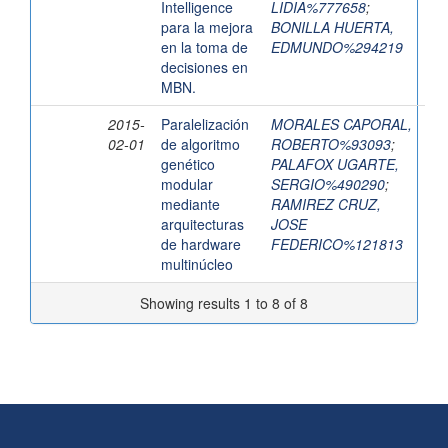
Intelligence
LIDIA%777658
;
para la mejora
BONILLA HUERTA,
en la toma de
EDMUNDO%294219
decisiones en
MBN.
2015-
Paralelización
MORALES CAPORAL,
02-01
de algoritmo
ROBERTO%93093
;
genético
PALAFOX UGARTE,
modular
SERGIO%490290
;
mediante
RAMIREZ CRUZ,
arquitecturas
JOSE
de hardware
FEDERICO%121813
multinúcleo
Showing results 1 to 8 of 8