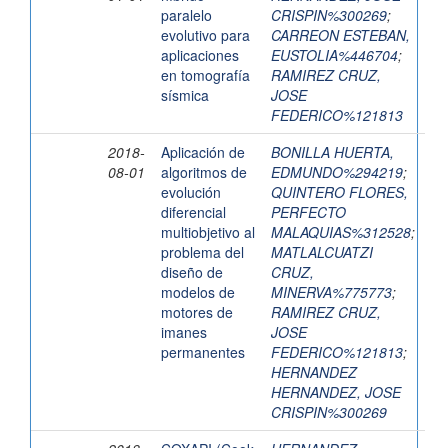
paralelo
CRISPIN%300269
;
evolutivo para
CARREON ESTEBAN,
aplicaciones
EUSTOLIA%446704
;
en tomografía
RAMIREZ CRUZ,
sísmica
JOSE
FEDERICO%121813
2018-
Aplicación de
BONILLA HUERTA,
08-01
algoritmos de
EDMUNDO%294219
;
evolución
QUINTERO FLORES,
diferencial
PERFECTO
multiobjetivo al
MALAQUIAS%312528
;
problema del
MATLALCUATZI
diseño de
CRUZ,
modelos de
MINERVA%775773
;
motores de
RAMIREZ CRUZ,
imanes
JOSE
permanentes
FEDERICO%121813
;
HERNANDEZ
HERNANDEZ, JOSE
CRISPIN%300269