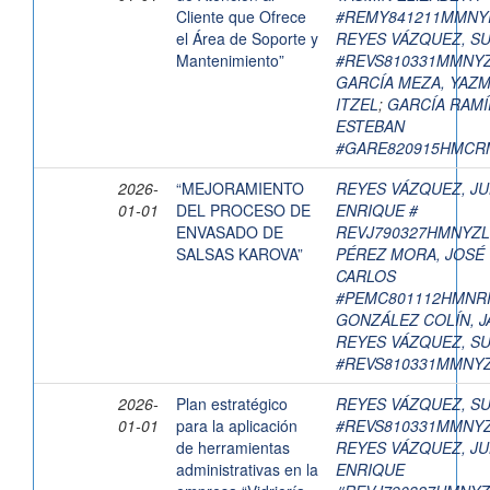
Cliente que Ofrece
#REMY841211MMNY
el Área de Soporte y
REYES VÁZQUEZ, S
Mantenimiento”
#REVS810331MMNY
GARCÍA MEZA, YAZM
ITZEL
;
GARCÍA RAMÍ
ESTEBAN
#GARE820915HMCR
2026-
“MEJORAMIENTO
REYES VÁZQUEZ, JU
01-01
DEL PROCESO DE
ENRIQUE #
ENVASADO DE
REVJ790327HMNYZL
SALSAS KAROVA”
PÉREZ MORA, JOSÉ
CARLOS
#PEMC801112HMNR
GONZÁLEZ COLÍN, J
REYES VÁZQUEZ, S
#REVS810331MMNY
2026-
Plan estratégico
REYES VÁZQUEZ, S
01-01
para la aplicación
#REVS810331MMNY
de herramientas
REYES VÁZQUEZ, JU
administrativas en la
ENRIQUE