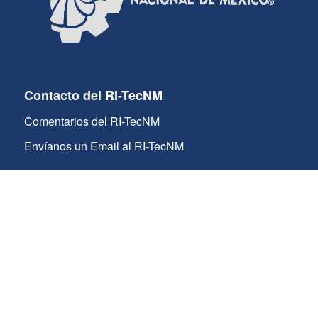
Contacto del RI-TecNM
Comentarios del RI-TecNM
Envíanos un Email al RI-TecNM
Contacto TecNM
Email: contacto@tecnm.mx
Conmutador: 55 36002500
© 2021 TecNM - Todos los Derechos Reservados