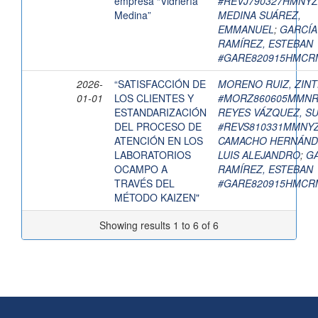
empresa “Vidriería
#REVJ790327HMNYZ
Medina”
MEDINA SUÁREZ,
EMMANUEL
;
GARCÍA
RAMÍREZ, ESTEBAN
#GARE820915HMCR
2026-
“SATISFACCIÓN DE
MORENO RUIZ, ZINT
01-01
LOS CLIENTES Y
#MORZ860605MMNR
ESTANDARIZACIÓN
REYES VÁZQUEZ, S
DEL PROCESO DE
#REVS810331MMNY
ATENCIÓN EN LOS
CAMACHO HERNÁND
LABORATORIOS
LUIS ALEJANDRO
;
G
OCAMPO A
RAMÍREZ, ESTEBAN
TRAVÉS DEL
#GARE820915HMCR
MÉTODO KAIZEN"
Showing results 1 to 6 of 6