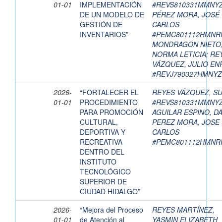
01-01
IMPLEMENTACIÓN
#REVS810331MMNY
DE UN MODELO DE
PÉREZ MORA, JOSÉ
GESTIÓN DE
CARLOS
INVENTARIOS”
#PEMC801112HMNR
MONDRAGON NIETO
NORMA LETICIA
;
RE
VÁZQUEZ, JULIO EN
#REVJ790327HMNYZ
2026-
“FORTALECER EL
REYES VÁZQUEZ, S
01-01
PROCEDIMIENTO
#REVS810331MMNY
PARA PROMOCIÓN
AGUILAR ESPINO, DA
CULTURAL,
PEREZ MORA, JOSE
DEPORTIVA Y
CARLOS
RECREATIVA
#PEMC801112HMNR
DENTRO DEL
INSTITUTO
TECNOLÓGICO
SUPERIOR DE
CIUDAD HIDALGO”
2026-
“Mejora del Proceso
REYES MARTÍNEZ,
01-01
de Atención al
YASMIN ELIZABETH