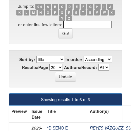
Jump to:
0-9
A
B
C
D
E
F
G
H
I
J
K
L
M
N
O
P
Q
R
S
T
U
V
W
X
Y
Z
or enter first few letters:
Sort by:
In order:
Results/Page
Authors/Record:
Showing results 1 to 6 of 6
Preview
Issue
Title
Author(s)
Date
2026-
“DISEÑO E
REYES VÁZQUEZ, S