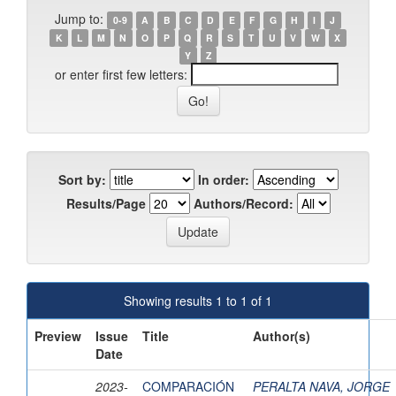
Jump to:
0-9
A
B
C
D
E
F
G
H
I
J
K
L
M
N
O
P
Q
R
S
T
U
V
W
X
Y
Z
or enter first few letters:
Sort by:
In order:
Results/Page
Authors/Record:
Showing results 1 to 1 of 1
Preview
Issue
Title
Author(s)
Date
2023-
COMPARACIÓN
PERALTA NAVA, JORGE