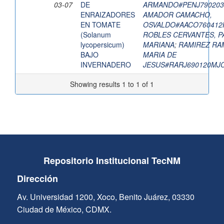
03-07
DE
ARMANDO#PENJ79020
ENRAIZADORES
AMADOR CAMACHO,
EN TOMATE
OSVALDO#AACO76041
(Solanum
ROBLES CERVANTES, P
lycopersicum)
MARIANA
;
RAMIREZ RA
BAJO
MARIA DE
INVERNADERO
JESUS#RARJ690120MJ
Showing results 1 to 1 of 1
Repositorio Institucional TecNM
Dirección
Av. Universidad 1200, Xoco, Benito Juárez, 03330
Ciudad de México, CDMX.