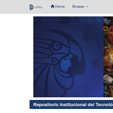
Home
Browse
Skip
navigation
Repositorio Institucional del Tecnol