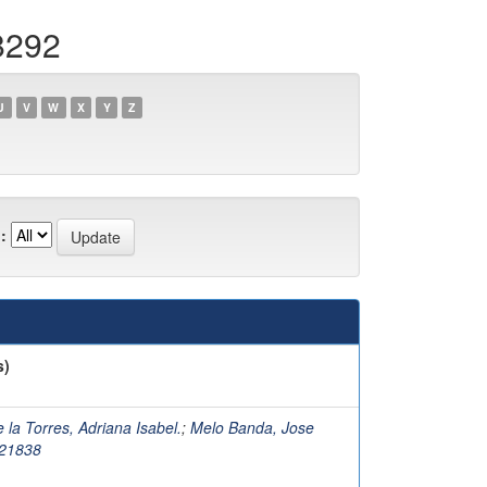
8292
U
V
W
X
Y
Z
:
s)
 la Torres, Adriana Isabel.
;
Melo Banda, Jose
21838