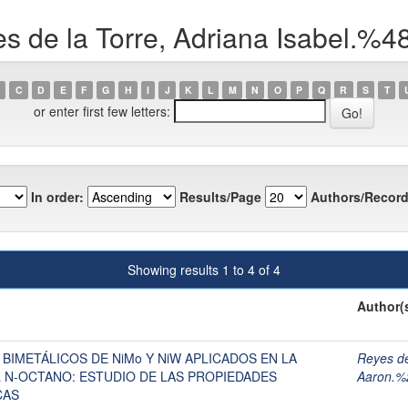
s de la Torre, Adriana Isabel.%4
C
D
E
F
G
H
I
J
K
L
M
N
O
P
Q
R
S
T
or enter first few letters:
In order:
Results/Page
Authors/Record
Showing results 1 to 4 of 4
Author(
IMETÁLICOS DE NiMo Y NiW APLICADOS EN LA
Reyes de
 N-OCTANO: ESTUDIO DE LAS PROPIEDADES
Aaron.%
CAS