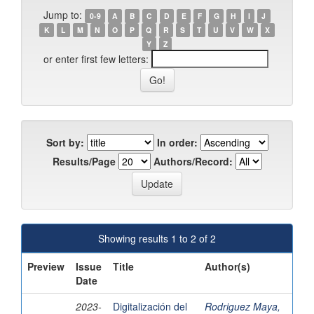
Jump to:
0-9
A
B
C
D
E
F
G
H
I
J
K
L
M
N
O
P
Q
R
S
T
U
V
W
X
Y
Z
or enter first few letters:
Sort by:
In order:
Results/Page
Authors/Record:
Showing results 1 to 2 of 2
Preview
Issue
Title
Author(s)
Date
2023-
Digitalización del
Rodriguez Maya,