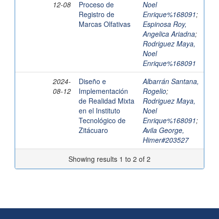
12-08
Proceso de
Noel
Registro de
Enrique%168091
;
Marcas Olfativas
Espinosa Roy,
Angelica Ariadna
;
Rodriguez Maya,
Noel
Enrique%168091
2024-
Diseño e
Albarrán Santana,
08-12
Implementación
Rogelio
;
de Realidad Mixta
Rodriguez Maya,
en el Instituto
Noel
Tecnológico de
Enrique%168091
;
Zitácuaro
Avila George,
Himer#203527
Showing results 1 to 2 of 2