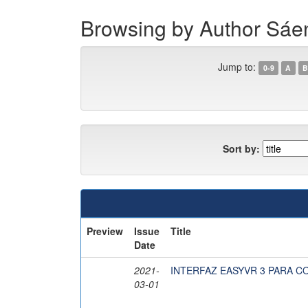
Browsing by Author Sá
Jump to:
0-9
A
B
Sort by:
Preview
Issue
Title
Date
2021-
INTERFAZ EASYVR 3 PARA C
03-01