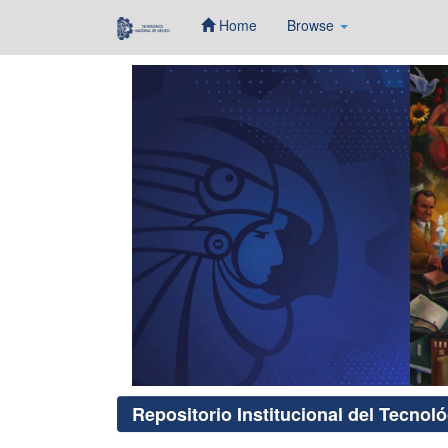
Home
Browse
Skip
navigation
Repositorio Institucional del Tecnol