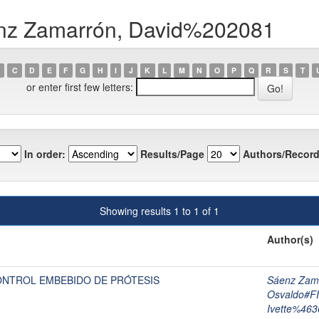
enz Zamarrón, David%202081
C
D
E
F
G
H
I
J
K
L
M
N
O
P
Q
R
S
T
or enter first few letters:
In order:
Results/Page
Authors/Record
Showing results 1 to 1 of 1
Author(s)
ONTROL EMBEBIDO DE PRÓTESIS
Sáenz Zam
Osvaldo#
Ivette%463