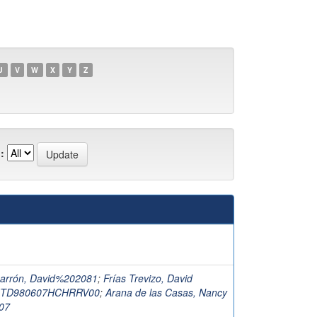
U
V
W
X
Y
Z
:
arrón, David%202081
;
Frías Trevizo, David
FITD980607HCHRRV00
;
Arana de las Casas, Nancy
07