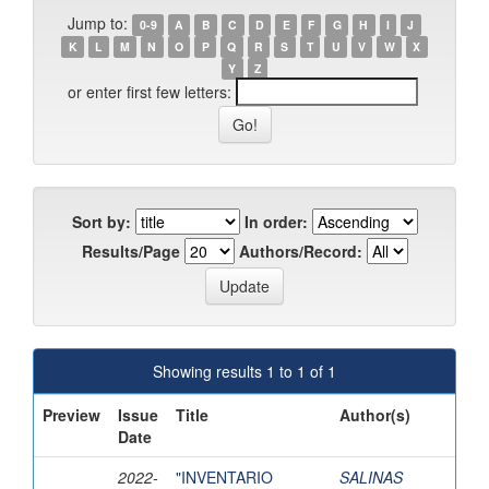
Jump to:
0-9
A
B
C
D
E
F
G
H
I
J
K
L
M
N
O
P
Q
R
S
T
U
V
W
X
Y
Z
or enter first few letters:
Sort by:
In order:
Results/Page
Authors/Record:
Showing results 1 to 1 of 1
Preview
Issue
Title
Author(s)
Date
2022-
"INVENTARIO
SALINAS