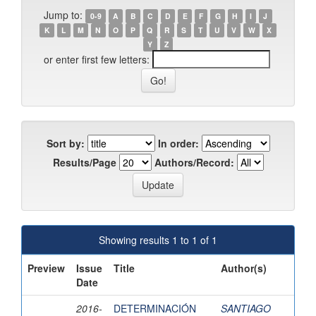
Jump to:
0-9
A
B
C
D
E
F
G
H
I
J
K
L
M
N
O
P
Q
R
S
T
U
V
W
X
Y
Z
or enter first few letters:
Sort by:
In order:
Results/Page
Authors/Record:
Showing results 1 to 1 of 1
Preview
Issue
Title
Author(s)
Date
2016-
DETERMINACIÓN
SANTIAGO