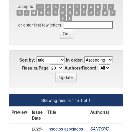
Jump to:
0-9
A
B
C
D
E
F
G
H
I
J
K
L
M
N
O
P
Q
R
S
T
U
V
W
X
Y
Z
or enter first few letters:
Sort by:
In order:
Results/Page
Authors/Record:
Showing results 1 to 1 of 1
Preview
Issue
Title
Author(s)
Date
2025-
Insectos asociados
SANTOYO