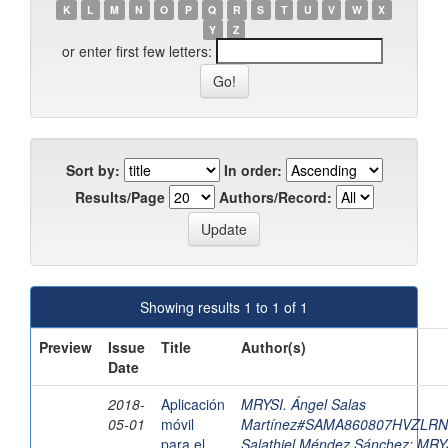
K
L
M
N
O
P
Q
R
S
T
U
V
W
X
Y
Z
or enter first few letters:
Sort by:
In order:
Results/Page
Authors/Record:
Showing results 1 to 1 of 1
Preview
Issue
Title
Author(s)
Date
2018-
Aplicación
MRYSI. Ángel Salas
05-01
móvil
Martínez#SAMA860807HVZLRN
para el
Salathiel Méndez Sánchez
;
MRYS