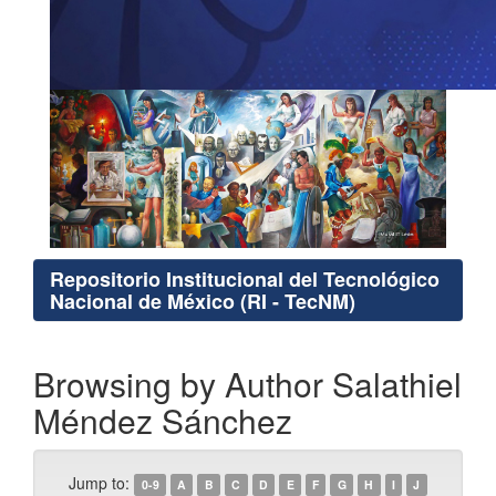
Repositorio Institucional del Tecnológico
Nacional de México (RI - TecNM)
Browsing by Author Salathiel
Méndez Sánchez
Jump to:
0-9
A
B
C
D
E
F
G
H
I
J