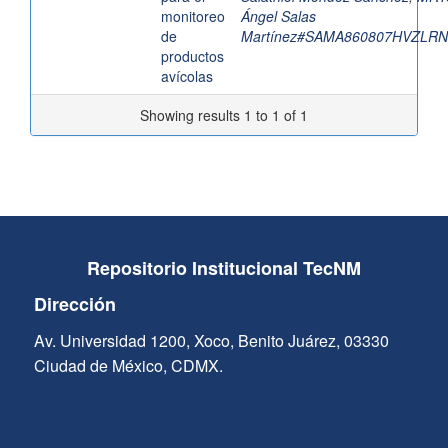
monitoreo
Ángel Salas
de
Martínez#SAMA860807HVZLRN
productos
avícolas
Showing results 1 to 1 of 1
Repositorio Institucional TecNM
Dirección
Av. Universidad 1200, Xoco, Benito Juárez, 03330
Ciudad de México, CDMX.