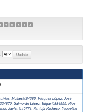
U
V
W
X
Y
Z
:
)
quivias, Moises%64385
;
Vázquez López, José
%224870
;
Salmorán López, Edgar%884955
;
Ríos
mando Javier,%40771
;
Pantoja Pacheco, Yaqueline