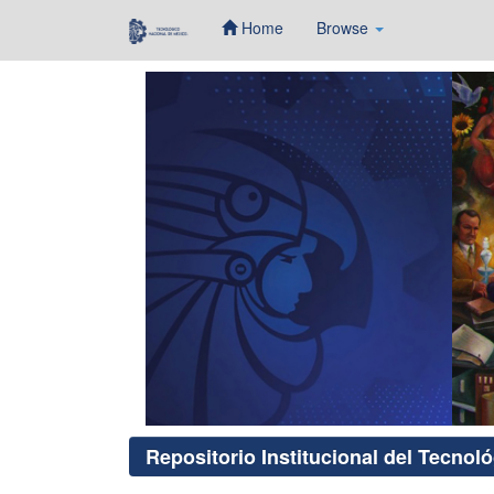
Home
Browse
Skip
navigation
Repositorio Institucional del Tecnol