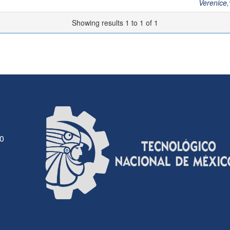
Verenice
Showing results 1 to 1 of 1
30