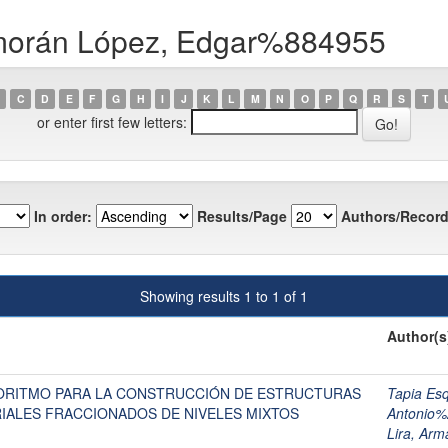
lmorán López, Edgar%884955
C
D
E
F
G
H
I
J
K
L
M
N
O
P
Q
R
S
T
or enter first few letters:
In order:
Results/Page
Authors/Record
Showing results 1 to 1 of 1
Author(s
ORITMO PARA LA CONSTRUCCIÓN DE ESTRUCTURAS
Tapia Es
RIALES FRACCIONADOS DE NIVELES MIXTOS
Antonio
Lira, Ar