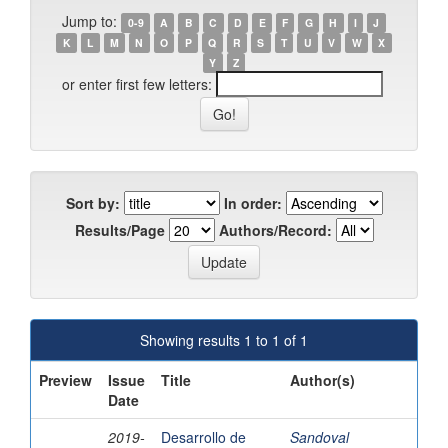
Jump to:
0-9
A
B
C
D
E
F
G
H
I
J
K
L
M
N
O
P
Q
R
S
T
U
V
W
X
Y
Z
or enter first few letters:
Sort by:
In order:
Results/Page
Authors/Record:
Showing results 1 to 1 of 1
Preview
Issue
Title
Author(s)
Date
2019-
Desarrollo de
Sandoval