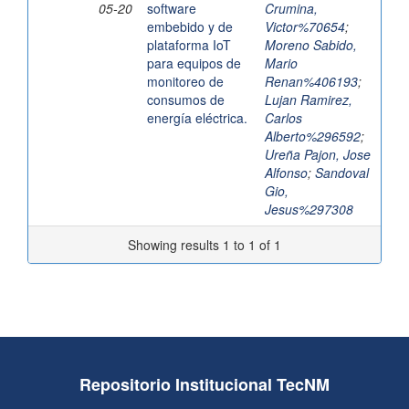
05-20
software
Crumina,
embebido y de
Victor%70654
;
plataforma IoT
Moreno Sabido,
para equipos de
Mario
monitoreo de
Renan%406193
;
consumos de
Lujan Ramirez,
energía eléctrica.
Carlos
Alberto%296592
;
Ureña Pajon, Jose
Alfonso
;
Sandoval
Gio,
Jesus%297308
Showing results 1 to 1 of 1
Repositorio Institucional TecNM