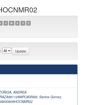
09HOCNMR02
U
V
W
X
Y
Z
:
ZÚÑIGA, ANDREA
#RAZA981128MPLMXN06
;
Santos Gómez,
AGA830809HOCNMR02