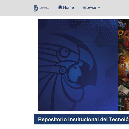
Home
Browse
Skip
navigation
Repositorio Institucional del Tecnol