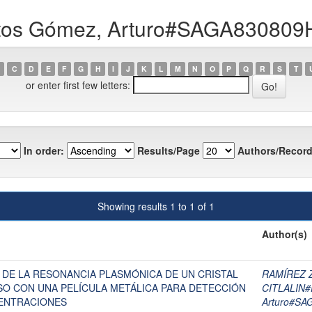
antos Gómez, Arturo#SAGA8308
C
D
E
F
G
H
I
J
K
L
M
N
O
P
Q
R
S
T
or enter first few letters:
In order:
Results/Page
Authors/Record
Showing results 1 to 1 of 1
Author(s)
 DE LA RESONANCIA PLASMÓNICA DE UN CRISTAL
RAMÍREZ 
SO CON UNA PELÍCULA METÁLICA PARA DETECCIÓN
CITLALIN
CENTRACIONES
Arturo#S