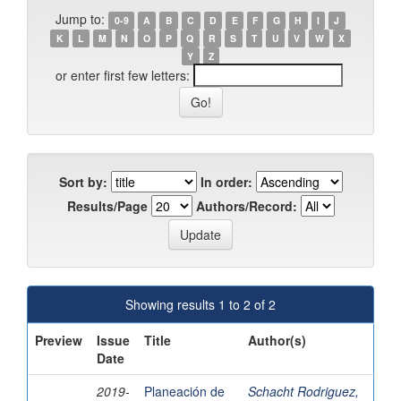
Jump to:
0-9
A
B
C
D
E
F
G
H
I
J
K
L
M
N
O
P
Q
R
S
T
U
V
W
X
Y
Z
or enter first few letters:
Sort by:
In order:
Results/Page
Authors/Record:
Showing results 1 to 2 of 2
Preview
Issue
Title
Author(s)
Date
2019-
Planeación de
Schacht Rodriguez,