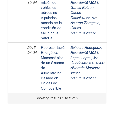
10-04
misión de
Ricardo%513024
;
vehículos
Garcia Beltran,
aéreos no
Carlos
tripulados
Daniel%122157
;
basado en la
Astorga Zaragoza,
condición de
Carlos
salud de la
Manuel%26087
batería
2015-
Representación
Schacht Rodriguez,
04-24
Energética
Ricardo%513024
;
Macroscópica
Lopez Lopez, Ma.
de un Sistema
Guadalupe%121844
;
de
Alvarado Martinez,
Alimentación
Victor
Basado en
Manuel%26233
Celdas de
Combustible
Showing results 1 to 2 of 2