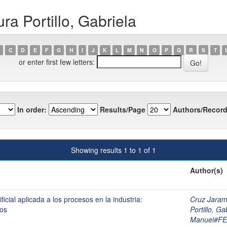
a Portillo, Gabriela
C
D
E
F
G
H
I
J
K
L
M
N
O
P
Q
R
S
T
or enter first few letters:
In order:
Results/Page
Authors/Record
Showing results 1 to 1 of 1
Author(s)
ificial aplicada a los procesos en la industria:
Cruz Jaram
íos
Portillo, Ga
Manuel#F