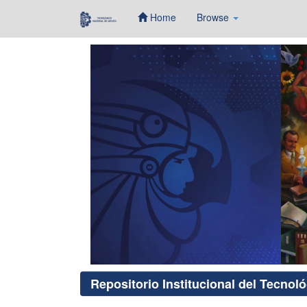
Home
Browse
Skip
navigation
Repositorio Institucional del Tecnol