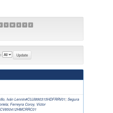
U
V
W
X
Y
Z
:
illo, Iván Lennin#CUJI890315HDFRRV01
;
Segura
briela
;
Ferreyra Coroy, Víctor
ECV850412HMCRRC01